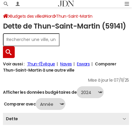
Budgets des villes
Nord
Thun-Saint-Martin
Dette de Thun-Saint-Martin (59141)
Dette au 31/12/2024
Voir aussi :
Thun-l'Évêque
Naves
Eswars
Comparer
Thun-Saint-Martin à une autre ville
Mise à jour le 07/11/25
Afficher les données budgétaires de
Comparer avec
Dette