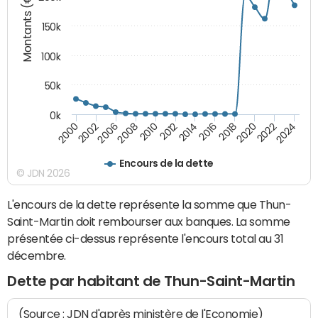
Montants (€)
150k
100k
50k
0k
2008
2022
2002
2018
2014
2010
2024
2006
2020
2000
2016
2012
Encours de la dette
© JDN 2026
L'encours de la dette représente la somme que Thun-
Saint-Martin doit rembourser aux banques. La somme
présentée ci-dessus représente l'encours total au 31
décembre.
Dette par habitant de Thun-Saint-Martin
(Source : JDN d'après ministère de l'Economie)