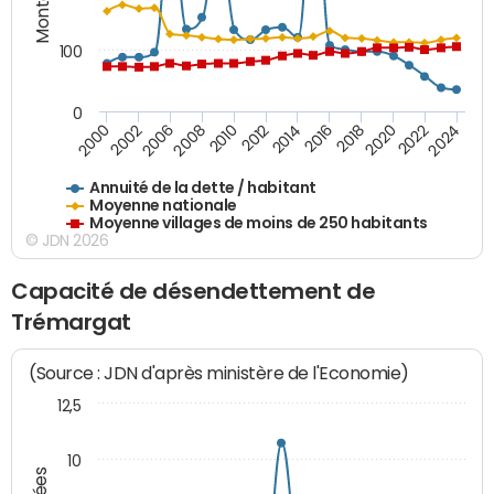
100
0
2014
2008
2000
2024
2018
2012
2006
2022
2016
2010
2002
2020
Annuité de la dette / habitant
Moyenne nationale
Moyenne villages de moins de 250 habitants
© JDN 2026
Capacité de désendettement de
Trémargat
(Source : JDN d'après ministère de l'Economie)
12,5
10