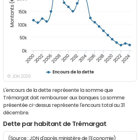
Montants (€)
150k
100k
50k
0k
2008
2022
2002
2018
2014
2010
2024
2006
2020
2000
2016
2012
Encours de la dette
© JDN 2026
L'encours de la dette représente la somme que
Trémargat doit rembourser aux banques. La somme
présentée ci-dessus représente l'encours total au 31
décembre.
Dette par habitant de Trémargat
(Source : JDN d'après ministère de l'Economie)