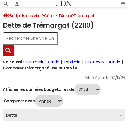
Budgets des villes
Côtes-d'Armor
Trémargat
Dette de Trémargat (22110)
Dette au 31/12/2024
Voir aussi :
Peumerit-Quintin
Lanrivain
Plounévez-Quintin
Comparer Trémargat à une autre ville
Mise à jour le 07/11/25
Afficher les données budgétaires de
Comparer avec
Dette