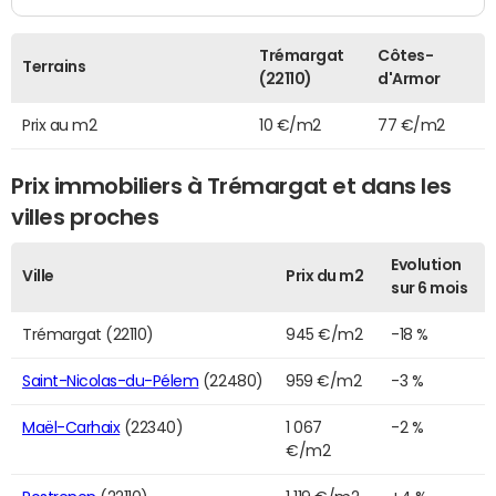
Trémargat
Côtes-
Terrains
(22110)
d'Armor
Prix au m2
10 €/m2
77 €/m2
Prix immobiliers à Trémargat et dans les
villes proches
Evolution
Ville
Prix du m2
sur 6 mois
Trémargat (22110)
945 €/m2
-18 %
Saint-Nicolas-du-Pélem
(22480)
959 €/m2
-3 %
Maël-Carhaix
(22340)
1 067
-2 %
€/m2