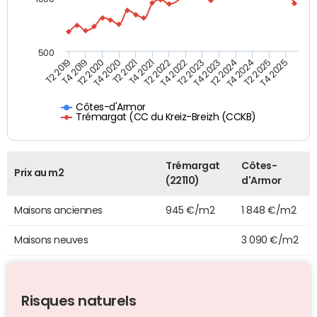
500
T4 2021
T2 2025
T2 2019
T4 2022
T2 2020
T4 2023
T2 2021
T4 2024
T2 2022
T4 2025
T4 2019
T2 2023
T4 2020
T2 2024
Côtes-d'Armor
Trémargat (CC du Kreiz-Breizh (CCKB)
Trémargat
Côtes-
Prix au m2
(22110)
d'Armor
Maisons anciennes
945 €/m2
1 848 €/m2
Maisons neuves
3 090 €/m2
Risques naturels