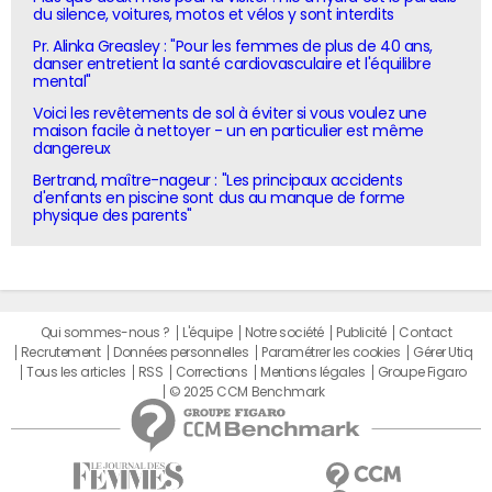
du silence, voitures, motos et vélos y sont interdits
Pr. Alinka Greasley : "Pour les femmes de plus de 40 ans,
danser entretient la santé cardiovasculaire et l'équilibre
mental"
Voici les revêtements de sol à éviter si vous voulez une
maison facile à nettoyer - un en particulier est même
dangereux
Bertrand, maître-nageur : "Les principaux accidents
d'enfants en piscine sont dus au manque de forme
physique des parents"
Qui sommes-nous ?
L'équipe
Notre société
Publicité
Contact
Recrutement
Données personnelles
Paramétrer les cookies
Gérer Utiq
Tous les articles
RSS
Corrections
Mentions légales
Groupe Figaro
© 2025 CCM Benchmark