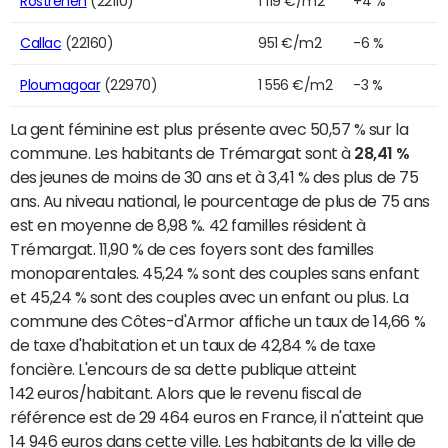
Rostrenen
(22110)
1 119 €/m2
+4 %
Callac
(22160)
951 €/m2
-6 %
Ploumagoar
(22970)
1 556 €/m2
-3 %
La gent féminine est plus présente avec 50,57 % sur la
commune. Les habitants de Trémargat sont à
28,41 %
des jeunes de moins de 30 ans et à 3,41 % des plus de 75
ans. Au niveau national, le pourcentage de plus de 75 ans
est en moyenne de 8,98 %. 42 familles résident à
Trémargat. 11,90 % de ces foyers sont des familles
monoparentales. 45,24 % sont des couples sans enfant
et 45,24 % sont des couples avec un enfant ou plus. La
commune des Côtes-d'Armor affiche un taux de 14,66 %
de taxe d'habitation et un taux de 42,84 % de taxe
foncière. L'encours de sa dette publique atteint
142 euros/habitant. Alors que le revenu fiscal de
référence est de 29 464 euros en France, il n'atteint que
14 946 euros dans cette ville. Les habitants de la ville de