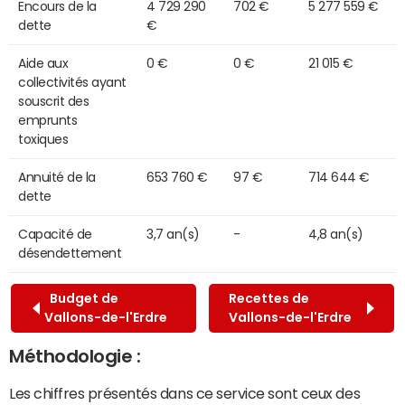
Encours de la
4 729 290
702 €
5 277 559 €
dette
€
Aide aux
0 €
0 €
21 015 €
collectivités ayant
souscrit des
emprunts
toxiques
Annuité de la
653 760 €
97 €
714 644 €
dette
Capacité de
3,7 an(s)
-
4,8 an(s)
désendettement
Budget de
Recettes de
Vallons-de-l'Erdre
Vallons-de-l'Erdre
Méthodologie :
Les chiffres présentés dans ce service sont ceux des