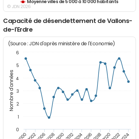
Moyenne villes de 5 000 à 10 000 habitants
© JDN 2026
Capacité de désendettement de Vallons-
de-l'Erdre
(Source : JDN d'après ministère de l'Economie)
6
5
Nombre d'années
4
3
2
1
0
2018
2002
2022
2008
2012
2016
2000
2020
2006
2024
2010
2014