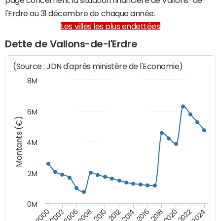
l'Erdre au 31 décembre de chaque année.
Les villes les plus endettées
Dette de Vallons-de-l'Erdre
(Source : JDN d'après ministère de l'Economie)
8M
6M
Montants (€)
4M
2M
0M
2010
2012
2014
2016
2018
2020
2022
2024
2000
2002
2006
2008