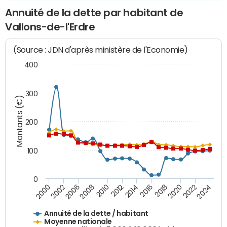
Annuité de la dette par habitant de
Vallons-de-l'Erdre
(Source : JDN d'après ministère de l'Economie)
400
300
Montants (€)
200
100
0
2014
2008
2000
2024
2018
2012
2006
2022
2016
2010
2002
2020
Annuité de la dette / habitant
Moyenne nationale