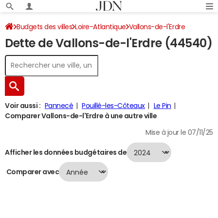
Budgets des villes
Loire-Atlantique
Vallons-de-l'Erdre
Dette de Vallons-de-l'Erdre (44540)
Dette au 31/12/2024
Voir aussi :
Pannecé
Pouillé-les-Côteaux
Le Pin
Comparer Vallons-de-l'Erdre à une autre ville
Mise à jour le 07/11/25
Afficher les données budgétaires de
Comparer avec