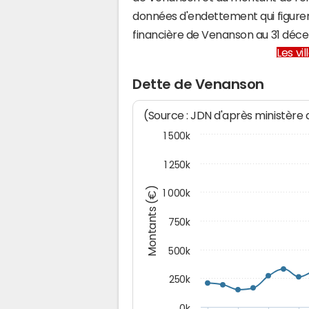
données d'endettement qui figuren
financière de Venanson au 31 dé
Les vi
Dette de Venanson
(Source : JDN d'après ministère
1 500k
1 250k
Montants (€)
1 000k
750k
500k
250k
0k