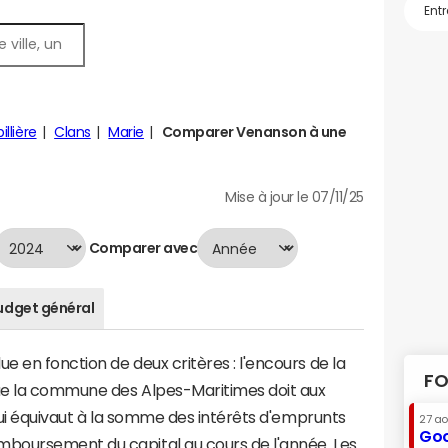
llière
Clans
Marie
Comparer Venanson à une
Mise à jour le 07/11/25
Comparer avec
udget général
 en fonction de deux critères : l'encours de la
FO
ue la commune des Alpes-Maritimes doit aux
 qui équivaut à la somme des intérêts d'emprunts
27 a
Goo
boursement du capital au cours de l'année. Les