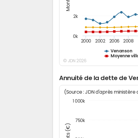
2k
0k
2000
2002
2006
2008
Venanson
Moyenne vill
© JDN 2026
Annuité de la dette de V
(Source : JDN d'après ministère
1 000k
750k