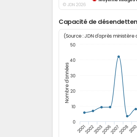
Moyenne villages 
© JDN 2026
Capacité de désendette
(Source : JDN d'après ministère
50
40
Nombre d'années
30
20
10
0
2003
2008
2002
2007
2001
2006
201