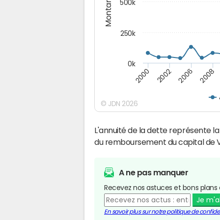
Montants (€)
500k
250k
0k
2008
2002
2006
2000
© JDN 2026
L'annuité de la dette représente 
du remboursement du capital de 
A ne pas manquer
Recevez nos astuces et bons plans 
Je m'
En savoir plus sur notre politique de confiden