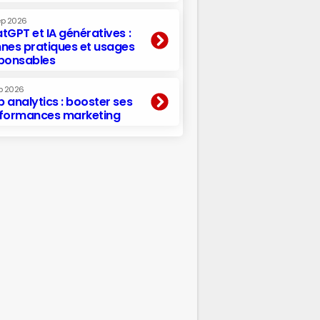
ep 2026
tGPT et IA génératives :
nes pratiques et usages
ponsables
p 2026
 analytics : booster ses
formances marketing