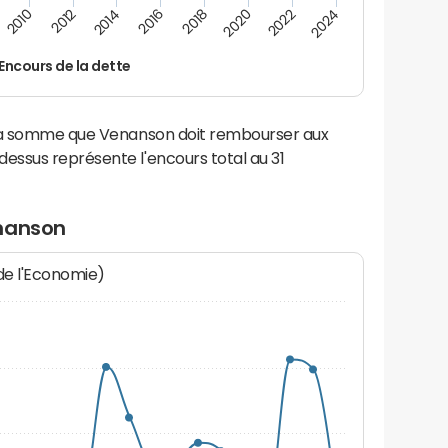
2022
2018
2014
2010
2024
2020
2016
2012
Encours de la dette
 la somme que Venanson doit rembourser aux
ssus représente l'encours total au 31
enanson
 de l'Economie)