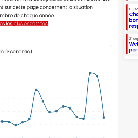
t sur cette page concernent la situation
03 s
Cha
cembre de chaque année.
bon
lles les plus endettées
res
21 se
Web
per
 de l'Economie)