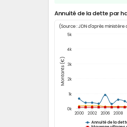
Annuité de la dette par 
(Source : JDN d'après ministère
5k
4k
Montants (€)
3k
2k
1k
0k
2000
2002
2006
2008
Annuité de la dett