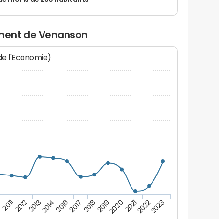
de moins de 250 habitants
ment de Venanson
 de l'Economie)
2022
2018
2013
2021
2017
2012
2020
2016
2011
2023
2019
2014
0