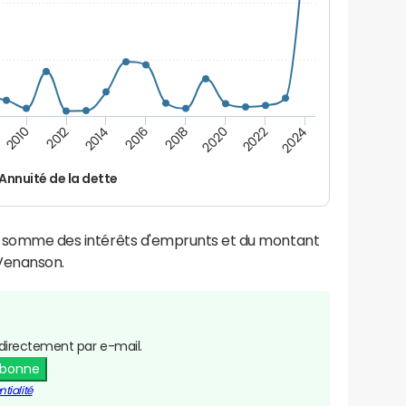
2022
2018
2014
2010
2024
2020
2016
2012
Annuité de la dette
la somme des intérêts d'emprunts et du montant
Venanson.
directement par e-mail.
abonne
tialité