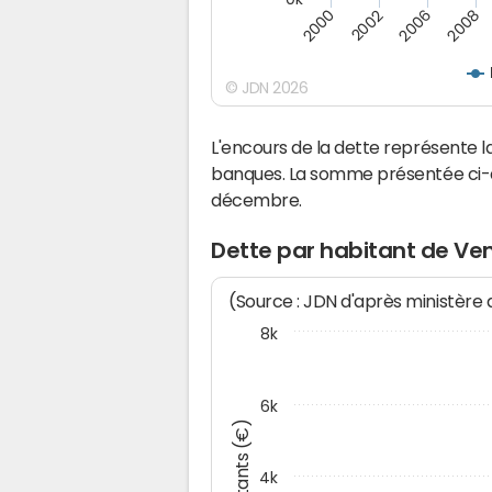
2008
2002
2006
2000
© JDN 2026
L'encours de la dette représente
banques. La somme présentée ci-de
décembre.
Dette par habitant de V
(Source : JDN d'après ministère
8k
6k
Montants (€)
4k