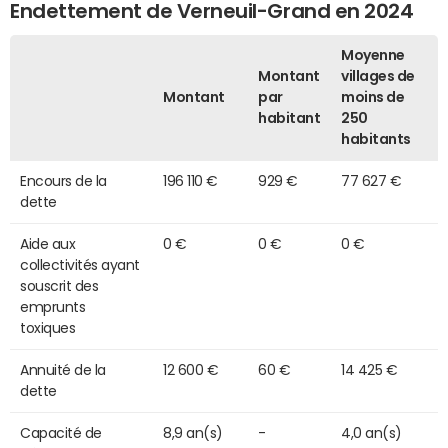
Endettement de Verneuil-Grand en 2024
Moyenne
Montant
villages de
Montant
par
moins de
habitant
250
habitants
Encours de la
196 110 €
929 €
77 627 €
dette
Aide aux
0 €
0 €
0 €
collectivités ayant
souscrit des
emprunts
toxiques
Annuité de la
12 600 €
60 €
14 425 €
dette
Capacité de
8,9 an(s)
-
4,0 an(s)