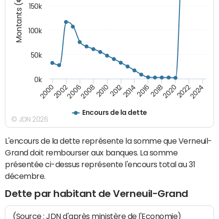
Montants (€)
150k
100k
50k
0k
2008
2022
2002
2018
2014
2010
2024
2006
2020
2000
2016
2012
Encours de la dette
© JDN 2026
L'encours de la dette représente la somme que Verneuil-
Grand doit rembourser aux banques. La somme
présentée ci-dessus représente l'encours total au 31
décembre.
Dette par habitant de Verneuil-Grand
(Source : JDN d'après ministère de l'Economie)