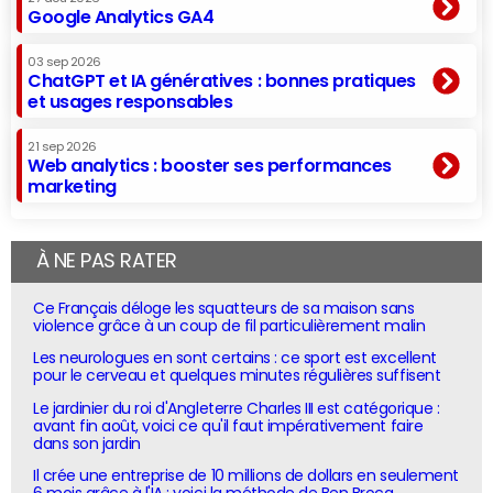
Google Analytics GA4
03 sep 2026
ChatGPT et IA génératives : bonnes pratiques
et usages responsables
21 sep 2026
Web analytics : booster ses performances
marketing
À NE PAS RATER
Ce Français déloge les squatteurs de sa maison sans
violence grâce à un coup de fil particulièrement malin
Les neurologues en sont certains : ce sport est excellent
pour le cerveau et quelques minutes régulières suffisent
Le jardinier du roi d'Angleterre Charles III est catégorique :
avant fin août, voici ce qu'il faut impérativement faire
dans son jardin
Il crée une entreprise de 10 millions de dollars en seulement
6 mois grâce à l'IA : voici la méthode de Ben Broca