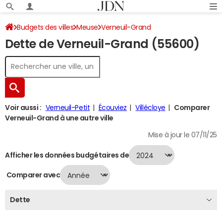
Budgets des villes
Meuse
Verneuil-Grand
Dette de Verneuil-Grand (55600)
Dette au 31/12/2024
Voir aussi :
Verneuil-Petit
Écouviez
Villécloye
Comparer
Verneuil-Grand à une autre ville
Mise à jour le 07/11/25
Afficher les données budgétaires de
Comparer avec
Dette