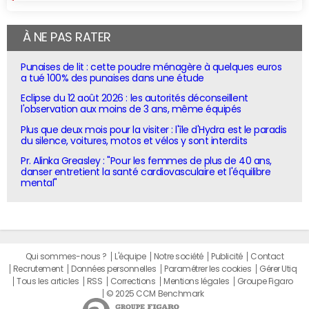
À NE PAS RATER
Punaises de lit : cette poudre ménagère à quelques euros
a tué 100% des punaises dans une étude
Eclipse du 12 août 2026 : les autorités déconseillent
l'observation aux moins de 3 ans, même équipés
Plus que deux mois pour la visiter : l'île d'Hydra est le paradis
du silence, voitures, motos et vélos y sont interdits
Pr. Alinka Greasley : "Pour les femmes de plus de 40 ans,
danser entretient la santé cardiovasculaire et l'équilibre
mental"
Qui sommes-nous ?
L'équipe
Notre société
Publicité
Contact
Recrutement
Données personnelles
Paramétrer les cookies
Gérer Utiq
Tous les articles
RSS
Corrections
Mentions légales
Groupe Figaro
© 2025 CCM Benchmark