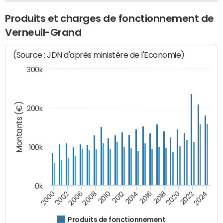
Produits et charges de fonctionnement de
Verneuil-Grand
(Source : JDN d'après ministère de l'Economie)
300k
Montants (€)
200k
100k
0k
2008
2022
2002
2018
2014
2010
2024
2006
2020
2000
2016
2012
Produits de fonctionnement