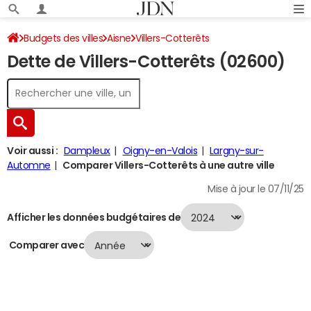
Budgets des villes
Aisne
Villers-Cotterêts
Dette de Villers-Cotterêts (02600)
Dette au 31/12/2024
Voir aussi :
Dampleux
Oigny-en-Valois
Largny-sur-
Automne
Comparer Villers-Cotterêts à une autre ville
Mise à jour le 07/11/25
Afficher les données budgétaires de
Comparer avec