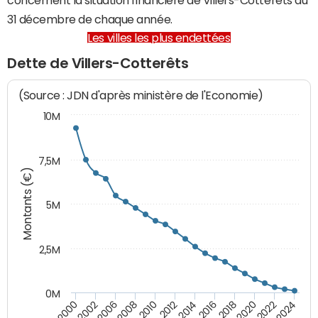
31 décembre de chaque année.
Les villes les plus endettées
Dette de Villers-Cotterêts
(Source : JDN d'après ministère de l'Economie)
10M
7,5M
Montants (€)
5M
2,5M
0M
2000
2002
2006
2008
2010
2012
2014
2016
2018
2020
2022
2024