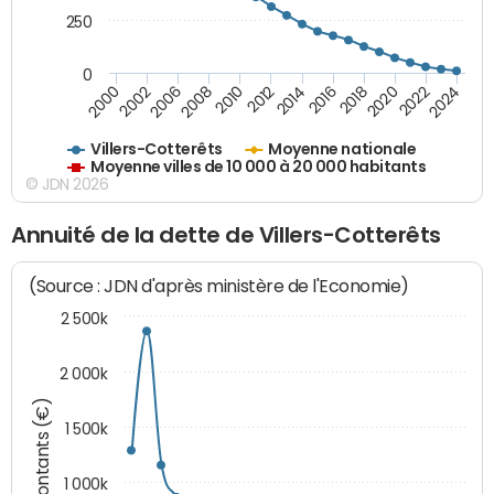
250
0
2018
2002
2022
2008
2012
2016
2000
2020
2006
2024
2010
2014
Villers-Cotterêts
Moyenne nationale
Moyenne villes de 10 000 à 20 000 habitants
© JDN 2026
Annuité de la dette de Villers-Cotterêts
(Source : JDN d'après ministère de l'Economie)
2 500k
2 000k
Montants (€)
1 500k
1 000k