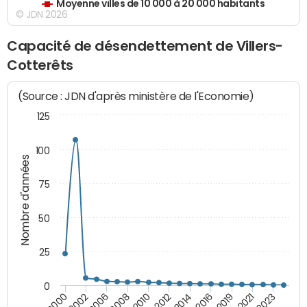
Moyenne villes de 10 000 à 20 000 habitants
© JDN 2026
Capacité de désendettement de Villers-
Cotterêts
(Source : JDN d'après ministère de l'Economie)
125
100
Nombre d'années
75
50
25
0
2000
2010
2019
2002
2012
2021
2006
2014
2023
2008
2016