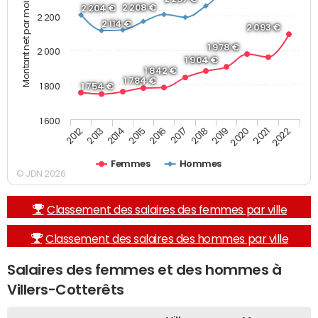
Montant net par mois (€)
2 208 €
2 204 €
2 200
2 114 €
2 093 €
1 978 €
2 000
1 904 €
1 842 €
1 784 €
1 800
1 754 €
1 600
2019
2017
2015
2013
2022
2020
2018
2016
2014
2012
2021
Femmes
Hommes
© JDN 2026
Classement des salaires des femmes par ville
Classement des salaires des hommes par ville
Salaires des femmes et des hommes à
Villers-Cotterêts