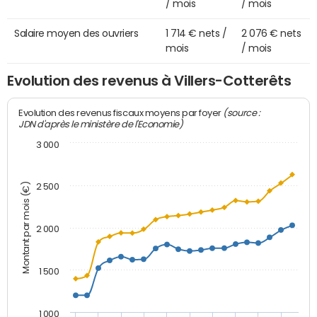
/ mois
/ mois
Salaire moyen des ouvriers
1 714 € nets /
2 076 € nets
mois
/ mois
Evolution des revenus à Villers-Cotterêts
(source :
Evolution des revenus fiscaux moyens par foyer
JDN d'après le ministère de l'Economie)
3 000
Montant par mois (€)
2 500
2 000
1 500
1 000