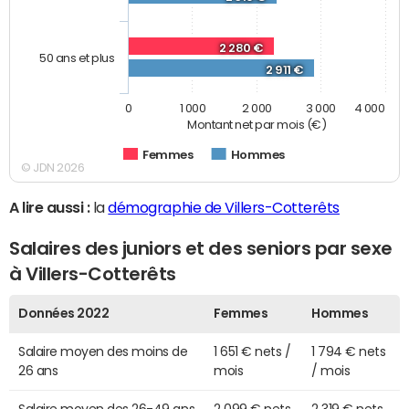
2 280 €
50 ans et plus
2 911 €
0
1 000
2 000
3 000
4 000
Montant net par mois (€)
Femmes
Hommes
© JDN 2026
A lire aussi :
la
démographie de Villers-Cotterêts
Salaires des juniors et des seniors par sexe
à Villers-Cotterêts
Données 2022
Femmes
Hommes
Salaire moyen des moins de
1 651 € nets /
1 794 € nets
26 ans
mois
/ mois