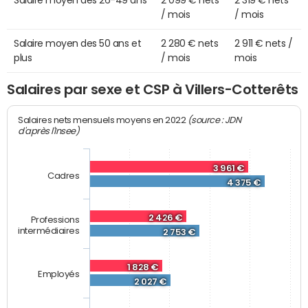
Salaire moyen des 26-49 ans
2 099 € nets
2 319 € nets
/ mois
/ mois
Salaire moyen des 50 ans et
2 280 € nets
2 911 € nets /
plus
/ mois
mois
Salaires par sexe et CSP à Villers-Cotterêts
(source : JDN
Salaires nets mensuels moyens en 2022
d'après l'Insee)
3 961 €
Cadres
4 375 €
2 426 €
Professions
intermédiaires
2 753 €
1 828 €
Employés
2 027 €