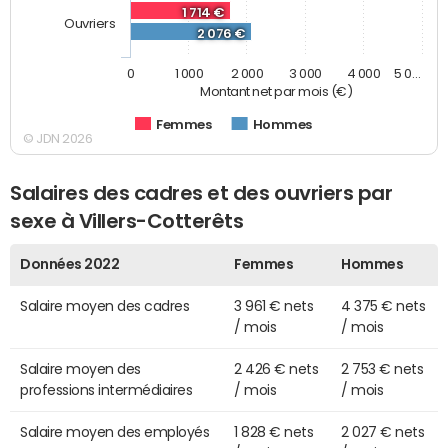
1 714 €
Ouvriers
2 076 €
0
1 000
2 000
3 000
4 000
5 0…
Montant net par mois (€)
Femmes
Hommes
© JDN 2026
Salaires des cadres et des ouvriers par
sexe à Villers-Cotterêts
Données 2022
Femmes
Hommes
Salaire moyen des cadres
3 961 € nets
4 375 € nets
/ mois
/ mois
Salaire moyen des
2 426 € nets
2 753 € nets
professions intermédiaires
/ mois
/ mois
Salaire moyen des employés
1 828 € nets
2 027 € nets