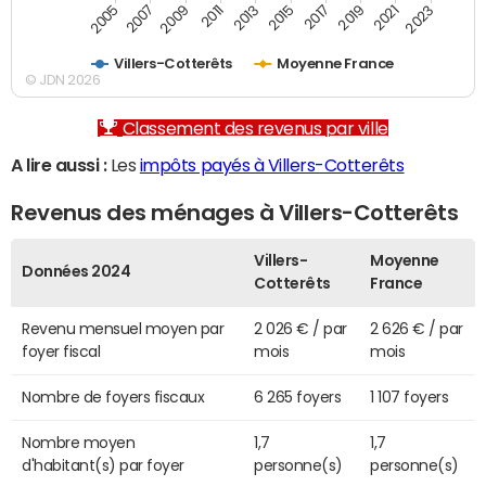
2007
2017
2009
2019
2011
2021
2013
2023
2005
2015
Villers-Cotterêts
Moyenne France
© JDN 2026
Classement des revenus par ville
A lire aussi :
Les
impôts payés à Villers-Cotterêts
Revenus des ménages à Villers-Cotterêts
Villers-
Moyenne
Données 2024
Cotterêts
France
Revenu mensuel moyen par
2 026 € / par
2 626 € / par
foyer fiscal
mois
mois
Nombre de foyers fiscaux
6 265 foyers
1 107 foyers
Nombre moyen
1,7
1,7
d'habitant(s) par foyer
personne(s)
personne(s)