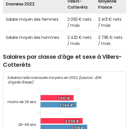
Villers-
Moyenne
Données 2022
Cotterêts
France
Salaire moyen des femmes
2 093 € nets
2 401 € nets
/ mois
/ mois
Salaire moyen des hommes
2 432 € nets
2 795 € nets
/ mois
/ mois
Salaires par classe d'âge et sexe à Villers-
Cotterêts
(source : JDN
Salaires nets mensuels moyens en 2022
d'après l'Insee)
1 651 €
moins de 26 ans
1 794 €
2 099 €
26-49 ans
2 319 €