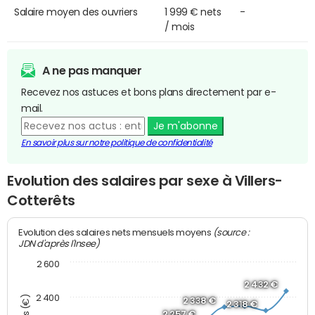
Salaire moyen des ouvriers
1 999 € nets
-
/ mois
A ne pas manquer
Recevez nos astuces et bons plans directement par e-
mail.
Je m'abonne
En savoir plus sur notre politique de confidentialité
Evolution des salaires par sexe à Villers-
Cotterêts
(source :
Evolution des salaires nets mensuels moyens
JDN d'après l'Insee)
2 600
2 432 €
2 400
2 338 €
2 318 €
2 257 €