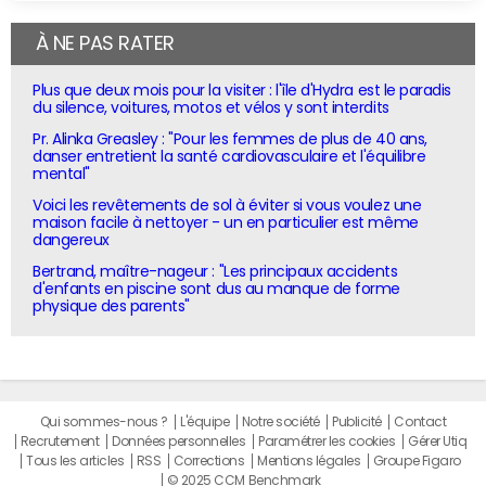
À NE PAS RATER
Plus que deux mois pour la visiter : l'île d'Hydra est le paradis
du silence, voitures, motos et vélos y sont interdits
Pr. Alinka Greasley : "Pour les femmes de plus de 40 ans,
danser entretient la santé cardiovasculaire et l'équilibre
mental"
Voici les revêtements de sol à éviter si vous voulez une
maison facile à nettoyer - un en particulier est même
dangereux
Bertrand, maître-nageur : "Les principaux accidents
d'enfants en piscine sont dus au manque de forme
physique des parents"
Qui sommes-nous ?
L'équipe
Notre société
Publicité
Contact
Recrutement
Données personnelles
Paramétrer les cookies
Gérer Utiq
Tous les articles
RSS
Corrections
Mentions légales
Groupe Figaro
© 2025 CCM Benchmark