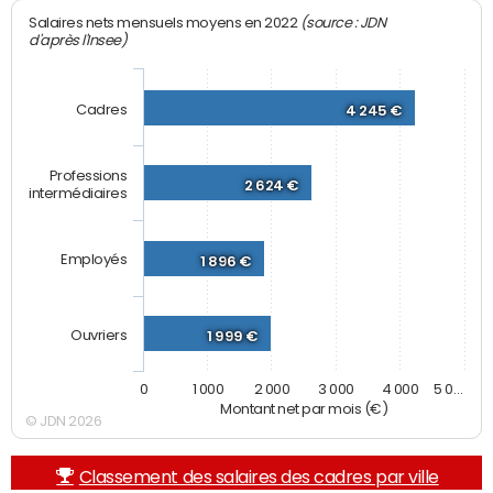
(source : JDN
Salaires nets mensuels moyens en 2022
d'après l'Insee)
Cadres
4 245 €
Professions
2 624 €
intermédiaires
Employés
1 896 €
Ouvriers
1 999 €
0
1 000
2 000
3 000
4 000
5 0…
Montant net par mois (€)
© JDN 2026
Classement des salaires des cadres par ville