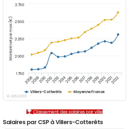
2 750
Montant net par mois (€)
2 500
2 250
2 000
1 750
2012
2019
2014
2021
2008
2016
2010
2018
2013
2020
2015
2022
2009
2017
Villers-Cotterêts
Moyenne France
© JDN 2026
Classement des salaires par ville
Salaires par CSP à Villers-Cotterêts