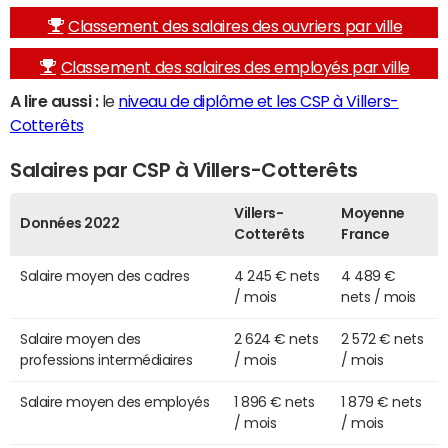
Classement des salaires des ouvriers par ville
Classement des salaires des employés par ville
A lire aussi :
le
niveau de diplôme et les CSP à Villers-
Cotterêts
Salaires par CSP à Villers-Cotterêts
Villers-
Moyenne
Données 2022
Cotterêts
France
Salaire moyen des cadres
4 245 € nets
4 489 €
/ mois
nets / mois
Salaire moyen des
2 624 € nets
2 572 € nets
professions intermédiaires
/ mois
/ mois
Salaire moyen des employés
1 896 € nets
1 879 € nets
/ mois
/ mois