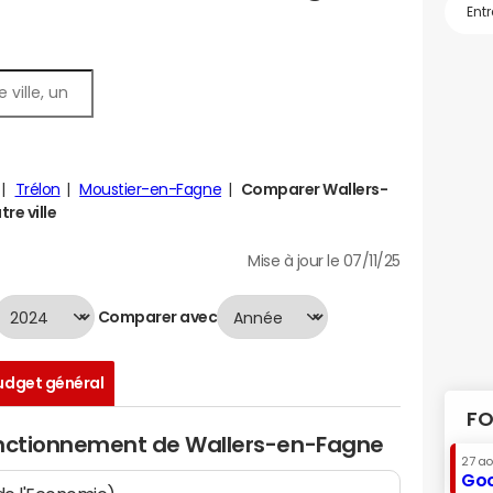
Trélon
Moustier-en-Fagne
Comparer Wallers-
re ville
Mise à jour le 07/11/25
Comparer avec
udget général
FO
onctionnement de Wallers-en-Fagne
27 a
Goo