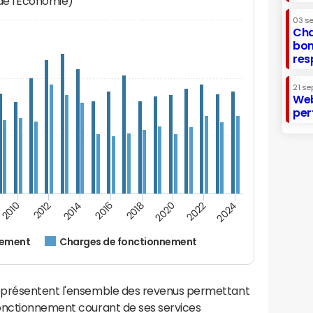
 de l'Economie)
03 s
Cha
bon
res
21 se
Web
per
2014
2024
2012
2022
2010
2020
2018
2016
nement
Charges de fonctionnement
eprésentent l'ensemble des revenus permettant
fonctionnement courant de ses services