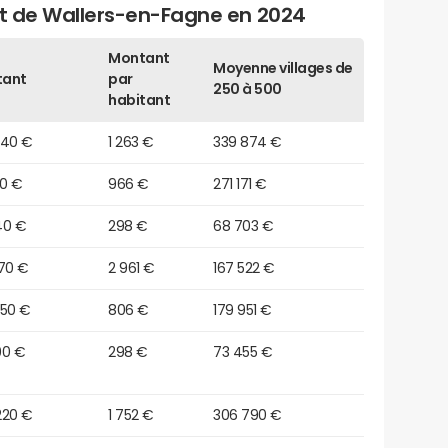
et de Wallers-en-Fagne en 2024
Montant
Moyenne villages de
tant
par
250 à 500
habitant
040 €
1 263 €
339 874 €
10 €
966 €
271 171 €
40 €
298 €
68 703 €
970 €
2 961 €
167 522 €
550 €
806 €
179 951 €
90 €
298 €
73 455 €
220 €
1 752 €
306 790 €