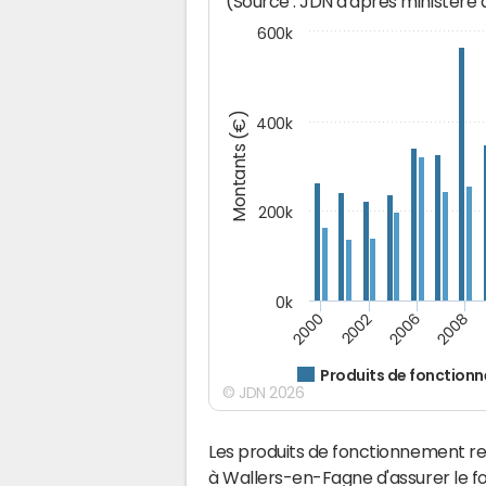
(Source : JDN d'après ministère
600k
Montants (€)
400k
200k
0k
2000
2008
2006
2002
Produits de fonction
© JDN 2026
Les produits de fonctionnement r
à Wallers-en-Fagne d'assurer le 