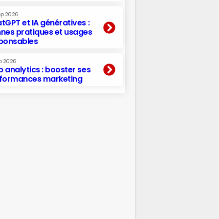
ep 2026
tGPT et IA génératives :
nes pratiques et usages
ponsables
p 2026
 analytics : booster ses
formances marketing