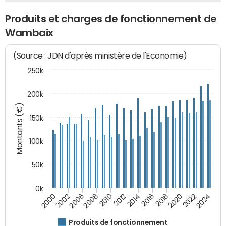
Produits et charges de fonctionnement de
Wambaix
(Source : JDN d'après ministère de l'Economie)
250k
200k
Montants (€)
150k
100k
50k
0k
2008
2022
2002
2018
2014
2010
2024
2006
2020
2000
2016
2012
Produits de fonctionnement