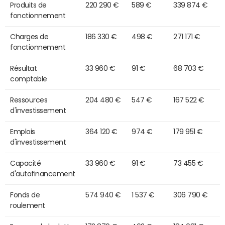
Produits de
220 290 €
589 €
339 874 €
fonctionnement
Charges de
186 330 €
498 €
271 171 €
fonctionnement
Résultat
33 960 €
91 €
68 703 €
comptable
Ressources
204 480 €
547 €
167 522 €
d'investissement
Emplois
364 120 €
974 €
179 951 €
d'investissement
Capacité
33 960 €
91 €
73 455 €
d'autofinancement
Fonds de
574 940 €
1 537 €
306 790 €
roulement