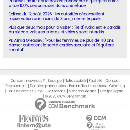
Punaises de lit : cette poudre ménagère à quelques euros
a tué 100% des punaises dans une étude
Eclipse du 12 août 2026 : les autorités déconseillent
l'observation aux moins de 3 ans, même équipés
Plus que deux mois pour la visiter : l'île d'Hydra est le paradis
du silence, voitures, motos et vélos y sont interdits
Pr. Alinka Greasley : "Pour les femmes de plus de 40 ans,
danser entretient la santé cardiovasculaire et l'équilibre
mental"
Qui sommes-nous ?
L'équipe
Notre société
Publicité
Contact
Recrutement
Données personnelles
Paramétrer les cookies
Gérer Utiq
Tous les articles
RSS
Corrections
Mentions légales
Groupe Figaro
© 2025 CCM Benchmark