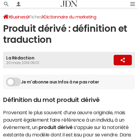
Business
Fiches
Dictionnaire du marketing
Produit dérivé : définition et
Marketing traditionnel
traduction
La Rédaction
20 mars 2019 09:01
Je m'abonne aux Infos à ne pas rater
Définition du mot produit dérivé
Provenant le plus souvent d’une œuvre originale, mais
pouvant également faire référence à un individu, à un
événement, un
produit dérivé
s’appuie sur la notoriété
existante du modèle dont il est issu pour se vendre. Dans