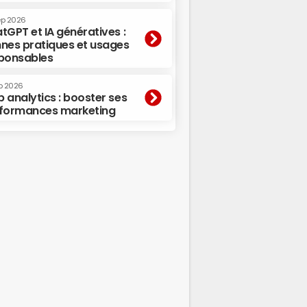
ep 2026
tGPT et IA génératives :
nes pratiques et usages
ponsables
p 2026
 analytics : booster ses
formances marketing