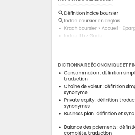
Définition indice boursier
Indice boursier en anglais
Krach boursier
> Accueil - Epar
Indice ffb
> Guide
DICTIONNAIRE ÉCONOMIQUE ET FI
Consommation : définition simpl
traduction
Chaîne de valeur : définition sim
synonyme
Private equity : définition, traduc
synonymes
Business plan : définition et sy
Balance des paiements : définit
complète, traduction