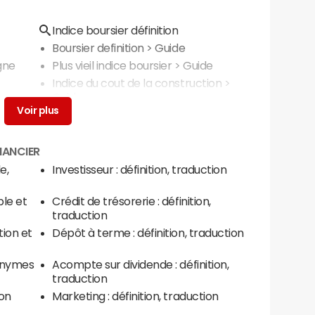
Indice boursier définition
Boursier definition
> Guide
gne
Plus vieil indice boursier
> Guide
Indice du cout de la construction
>
Guide
NANCIER
e,
Investisseur : définition, traduction
ple et
Crédit de trésorerie : définition,
traduction
tion et
Dépôt à terme : définition, traduction
nonymes
Acompte sur dividende : définition,
traduction
ion
Marketing : définition, traduction