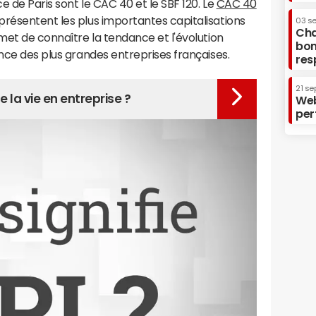
ce de Paris sont le CAC 40 et le SBF 120. Le
CAC 40
présentent les plus importantes capitalisations
03 s
Cha
rmet de connaître la tendance et l'évolution
bon
ance des plus grandes entreprises françaises.
res
21 se
 la vie en entreprise ?
Web
per