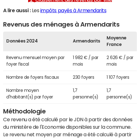
A lire aussi :
Les
impôts payés à Armendarits
Revenus des ménages à Armendarits
Moyenne
Données 2024
Armendarits
France
Revenu mensuel moyen par
1 982 € / par
2 626 € / par
foyer fiscal
mois
mois
Nombre de foyers fiscaux
230 foyers
1 107 foyers
Nombre moyen
1,7
1,7
d'habitant(s) par foyer
personne(s)
personne(s)
Méthodologie
Ce revenu a été calculé par le JDN à partir des données
du ministère de l'Economie disponibles sur la commune.
Le revenu net moyen par ménage a été calculé à partir