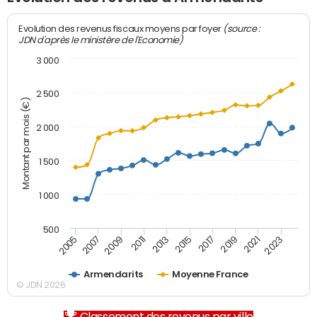
(source :
Evolution des revenus fiscaux moyens par foyer
JDN d'après le ministère de l'Economie)
3 000
2 500
Montant par mois (€)
2 000
1 500
1 000
500
2007
2017
2009
2019
2011
2021
2013
2023
2005
2015
Armendarits
Moyenne France
© JDN 2026
Classement des revenus par ville