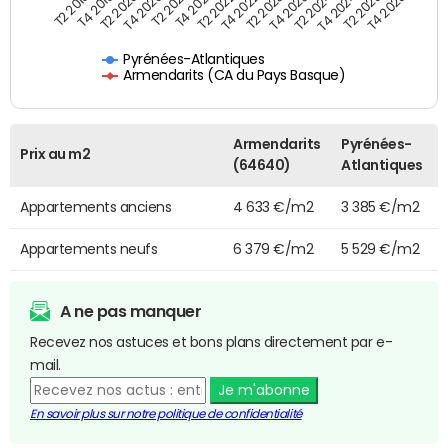
T4 2021
T2 2025
T2 2021
T4 2024
T4 2020
T2 2024
T2 2020
T4 2023
T4 2019
T2 2023
T2 2019
T4 2022
T2 2022
T4 2025
Pyrénées-Atlantiques
Armendarits (CA du Pays Basque)
Armendarits
Pyrénées-
Prix au m2
(64640)
Atlantiques
Appartements anciens
4 633 €/m2
3 385 €/m2
Appartements neufs
6 379 €/m2
5 529 €/m2
A ne pas manquer
Recevez nos astuces et bons plans directement par e-
mail.
Je m'abonne
En savoir plus sur notre politique de confidentialité