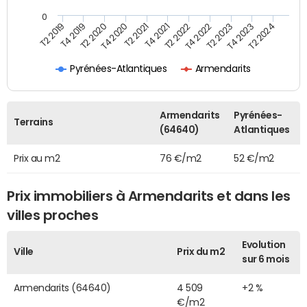
0
T2 2022
T2 2023
T2 2024
T4 2019
T4 2020
T4 2021
T4 2022
T4 2023
T2 2019
T2 2020
T2 2021
Pyrénées-Atlantiques
Armendarits
Armendarits
Pyrénées-
Terrains
(64640)
Atlantiques
Prix au m2
76 €/m2
52 €/m2
Prix immobiliers à Armendarits et dans les
villes proches
Evolution
Ville
Prix du m2
sur 6 mois
Armendarits (64640)
4 509
+2 %
€/m2