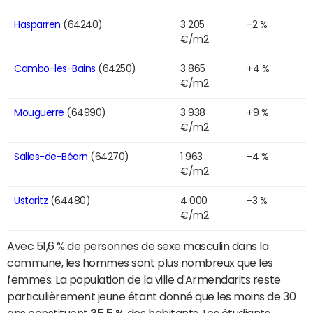
Hasparren
(64240)
3 205
-2 %
€/m2
Cambo-les-Bains
(64250)
3 865
+4 %
€/m2
Mouguerre
(64990)
3 938
+9 %
€/m2
Salies-de-Béarn
(64270)
1 963
-4 %
€/m2
Ustaritz
(64480)
4 000
-3 %
€/m2
Avec 51,6 % de personnes de sexe masculin dans la
commune, les hommes sont plus nombreux que les
femmes. La population de la ville d'Armendarits reste
particulièrement jeune étant donné que les moins de 30