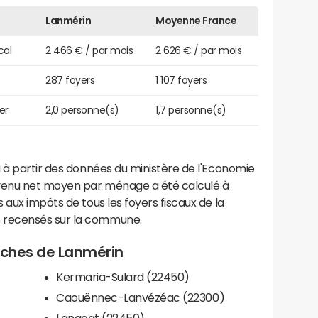
Lanmérin
Moyenne France
cal
2 466 € / par mois
2 626 € / par mois
287 foyers
1 107 foyers
er
2,0 personne(s)
1,7 personne(s)
 à partir des données du ministère de l'Economie
evenu net moyen par ménage a été calculé à
 aux impôts de tous les foyers fiscaux de la
 recensés sur la commune.
roches de Lanmérin
Kermaria-Sulard (22450)
Caouënnec-Lanvézéac (22300)
Langoat (22450)