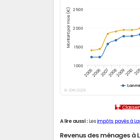
Montant par mois (€)
2 500
2 000
1 500
1 000
2005
2006
2007
2008
2009
2010
201
Lanmé
© JDN 2026
Classem
A lire aussi :
Les
impôts payés à L
Revenus des ménages à 