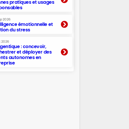
nes pratiques et usages
ponsables
ep 2026
elligence émotionnelle et
tion du stress
t 2026
agentique : concevoir,
hestrer et déployer des
nts autonomes en
reprise