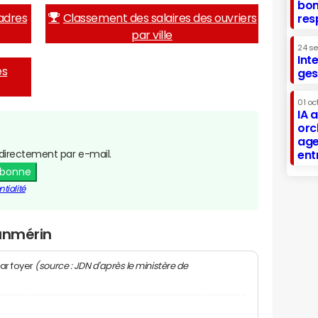
bon
adres
Classement des salaires des ouvriers
res
par ville
24 s
Int
es
ges
01 oc
IA 
orc
age
directement par e-mail.
ent
abonne
tialité
Lanmérin
(source : JDN d'après le ministère de
ar foyer