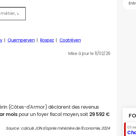
y
Quemperven
Rospez
Coatréven
Mise à jour le 11/02/26
érin (Côtes-d'Armor) déclarent des revenus
par mois
pour un foyer fiscal moyen, soit
29 592 €
FO
03 s
Source : calculs JDN d'après ministère de l'Economie, 2024
Cha