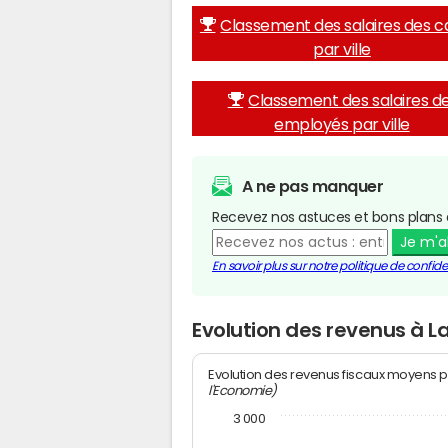
Classement des salaires des c
par ville
Classement des salaires d
employés par ville
A ne pas manquer
Recevez nos astuces et bons plans 
Je m'
En savoir plus sur notre politique de confiden
Evolution des revenus à 
Evolution des revenus fiscaux moyens p
l'Economie)
3 000