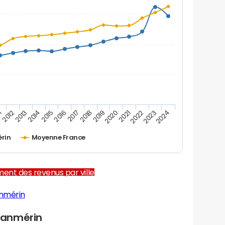
1
2012
2013
2014
2015
2016
2017
2018
2019
2020
2021
2022
2023
2024
rin
Moyenne France
ent des revenus par ville
anmérin
Lanmérin