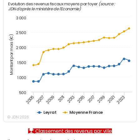
(source :
Evolution des revenus fiscaux moyens par foyer
JDN d'après le ministère de l'Economie)
3 000
2 500
Montant par mois (€)
2 000
1 500
1 000
500
2007
2017
2009
2019
2011
2021
2013
2023
2005
2015
Leyrat
Moyenne France
© JDN 2026
Classement des revenus par ville