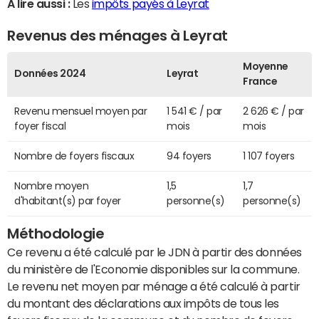
A lire aussi :
Les
impôts payés à Leyrat
Revenus des ménages à Leyrat
Moyenne
Données 2024
Leyrat
France
Revenu mensuel moyen par
1 541 € / par
2 626 € / par
foyer fiscal
mois
mois
Nombre de foyers fiscaux
94 foyers
1 107 foyers
Nombre moyen
1,5
1,7
d'habitant(s) par foyer
personne(s)
personne(s)
Méthodologie
Ce revenu a été calculé par le JDN à partir des données
du ministère de l'Economie disponibles sur la commune.
Le revenu net moyen par ménage a été calculé à partir
du montant des déclarations aux impôts de tous les