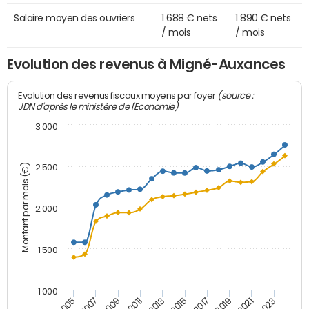
Salaire moyen des ouvriers
1 688 € nets
1 890 € nets
/ mois
/ mois
Evolution des revenus à Migné-Auxances
(source :
Evolution des revenus fiscaux moyens par foyer
JDN d'après le ministère de l'Economie)
3 000
Montant par mois (€)
2 500
2 000
1 500
1 000
2007
2017
2009
2019
2011
2021
2013
2023
2005
2015