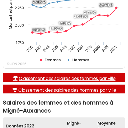
Montant net par mois (€)
2 285 €
2 243 €
2 250
2 137 €
2 078 €
1 981 €
2 000
1 907 €
1 887 €
1 750
2013
2017
2021
2014
2018
2022
2015
2019
2012
2016
2020
Femmes
Hommes
© JDN 2026
Classement des salaires des femmes par ville
Classement des salaires des hommes par ville
Salaires des femmes et des hommes à
Migné-Auxances
Migné-
Moyenne
Données 2022