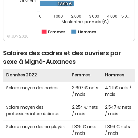
Ouvriers
1 890 €
0
1 000
2 000
3 000
4 000
5 0…
Montant net par mois (€)
Femmes
Hommes
© JDN 2026
Salaires des cadres et des ouvriers par
sexe à Migné-Auxances
Données 2022
Femmes
Hommes
Salaire moyen des cadres
3 607 € nets
4 211 € nets /
/ mois
mois
Salaire moyen des
2 254 € nets
2 547 € nets
professions intermédiaires
/ mois
/ mois
Salaire moyen des employés
1 825 € nets
1 896 € nets
/ mois
/ mois