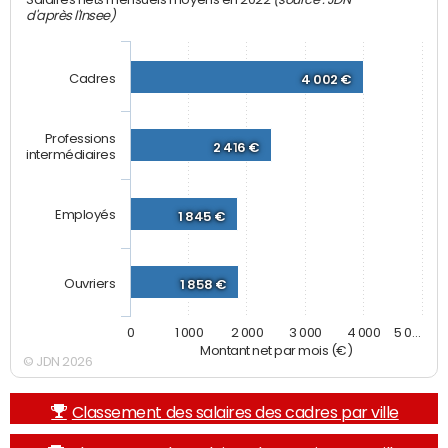
Salaires nets mensuels moyens en 2022
d'après l'Insee)
Cadres
4 002 €
Professions
2 416 €
intermédiaires
Employés
1 845 €
Ouvriers
1 858 €
0
1 000
2 000
3 000
4 000
5 0…
Montant net par mois (€)
© JDN 2026
Classement des salaires des cadres par ville