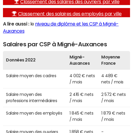
Classement des salaires des ouvriers par ville
Classement des salaires des employés par ville
A lire aussi :
le
niveau de diplôme et les CSP à Migné-
Auxances
Salaires par CSP à Migné-Auxances
Migné-
Moyenne
Données 2022
Auxances
France
Salaire moyen des cadres
4 002 € nets
4 489 €
/ mois
nets / mois
Salaire moyen des
2 416 € nets
2 572 € nets
professions intermédiaires
/ mois
/ mois
Salaire moyen des employés
1 845 € nets
1 879 € nets
/ mois
/ mois
Salaire moyen des ouvriers
1 858 € nets
-