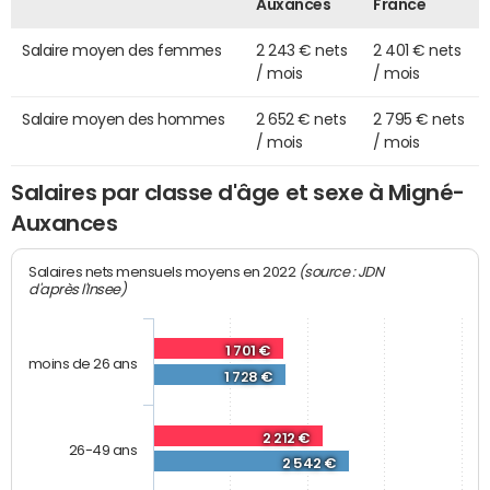
Auxances
France
Salaire moyen des femmes
2 243 € nets
2 401 € nets
/ mois
/ mois
Salaire moyen des hommes
2 652 € nets
2 795 € nets
/ mois
/ mois
Salaires par classe d'âge et sexe à Migné-
Auxances
(source : JDN
Salaires nets mensuels moyens en 2022
d'après l'Insee)
1 701 €
moins de 26 ans
1 728 €
2 212 €
26-49 ans
2 542 €