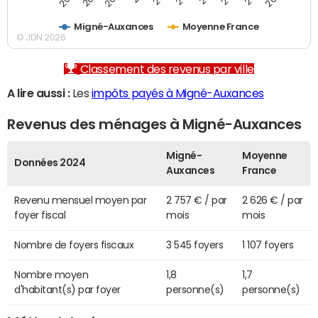
Migné-Auxances
Moyenne France
© JDN 2026
Classement des revenus par ville
A lire aussi :
Les
impôts payés à Migné-Auxances
Revenus des ménages à Migné-Auxances
Migné-
Moyenne
Données 2024
Auxances
France
Revenu mensuel moyen par
2 757 € / par
2 626 € / par
foyer fiscal
mois
mois
Nombre de foyers fiscaux
3 545 foyers
1 107 foyers
Nombre moyen
1,8
1,7
d'habitant(s) par foyer
personne(s)
personne(s)