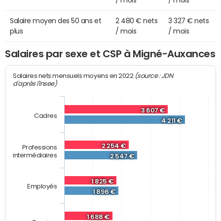
/ mois
/ mois
Salaire moyen des 50 ans et
2 480 € nets
3 327 € nets
plus
/ mois
/ mois
Salaires par sexe et CSP à Migné-Auxances
(source : JDN
Salaires nets mensuels moyens en 2022
d'après l'Insee)
3 607 €
Cadres
4 211 €
2 254 €
Professions
intermédiaires
2 547 €
1 825 €
Employés
1 896 €
1 688 €