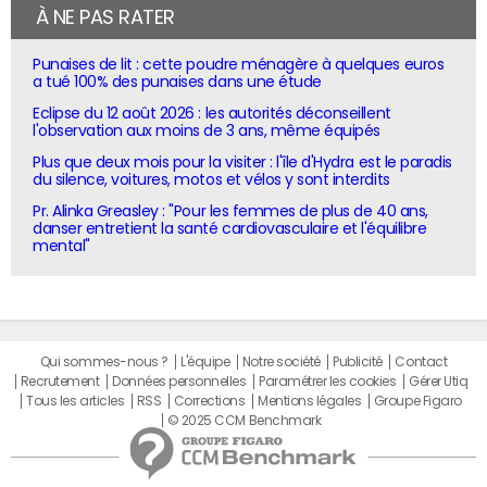
À NE PAS RATER
Punaises de lit : cette poudre ménagère à quelques euros
a tué 100% des punaises dans une étude
Eclipse du 12 août 2026 : les autorités déconseillent
l'observation aux moins de 3 ans, même équipés
Plus que deux mois pour la visiter : l'île d'Hydra est le paradis
du silence, voitures, motos et vélos y sont interdits
Pr. Alinka Greasley : "Pour les femmes de plus de 40 ans,
danser entretient la santé cardiovasculaire et l'équilibre
mental"
Qui sommes-nous ?
L'équipe
Notre société
Publicité
Contact
Recrutement
Données personnelles
Paramétrer les cookies
Gérer Utiq
Tous les articles
RSS
Corrections
Mentions légales
Groupe Figaro
© 2025 CCM Benchmark