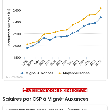
2 600
Montant net par mois (€)
2 400
2 200
2 000
1 800
2008
2009
2010
2012
2013
2014
2015
2016
2017
2018
2019
2020
2021
2022
Migné-Auxances
Moyenne France
© JDN 2026
Classement des salaires par ville
Salaires par CSP à Migné-Auxances
(source : JDN