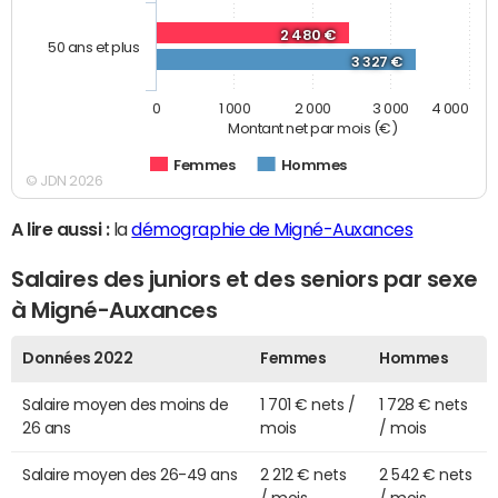
2 480 €
50 ans et plus
3 327 €
0
1 000
2 000
3 000
4 000
Montant net par mois (€)
Femmes
Hommes
© JDN 2026
A lire aussi :
la
démographie de Migné-Auxances
Salaires des juniors et des seniors par sexe
à Migné-Auxances
Données 2022
Femmes
Hommes
Salaire moyen des moins de
1 701 € nets /
1 728 € nets
26 ans
mois
/ mois
Salaire moyen des 26-49 ans
2 212 € nets
2 542 € nets