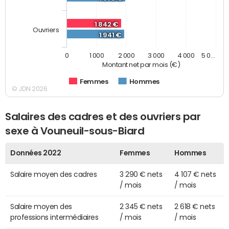
1 842 €
Ouvriers
1 941 €
0
1 000
2 000
3 000
4 000
5 0…
Montant net par mois (€)
Femmes
Hommes
© JDN 2026
Salaires des cadres et des ouvriers par
sexe à Vouneuil-sous-Biard
Données 2022
Femmes
Hommes
Salaire moyen des cadres
3 290 € nets
4 107 € nets
/ mois
/ mois
Salaire moyen des
2 345 € nets
2 618 € nets
professions intermédiaires
/ mois
/ mois