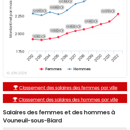
Montant net par mois (€)
2 413 €
2 325 €
2 278 €
2 272 €
2 250
2 128 €
2 054 €
1 996 €
2 000
1 914 €
1 750
2013
2017
2021
2014
2018
2022
2015
2019
2012
2016
2020
Femmes
Hommes
© JDN 2026
Classement des salaires des femmes par ville
Classement des salaires des hommes par ville
Salaires des femmes et des hommes à
Vouneuil-sous-Biard