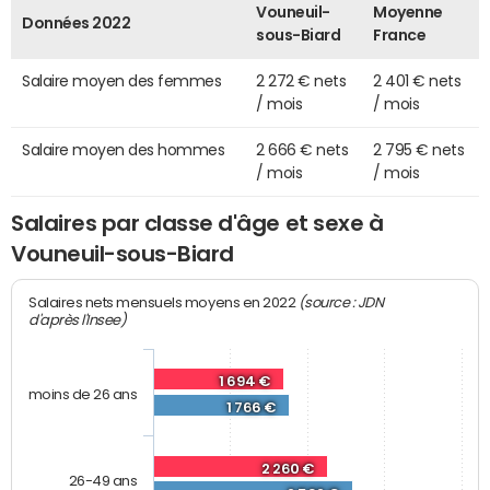
Vouneuil-
Moyenne
Données 2022
sous-Biard
France
Salaire moyen des femmes
2 272 € nets
2 401 € nets
/ mois
/ mois
Salaire moyen des hommes
2 666 € nets
2 795 € nets
/ mois
/ mois
Salaires par classe d'âge et sexe à
Vouneuil-sous-Biard
(source : JDN
Salaires nets mensuels moyens en 2022
d'après l'Insee)
1 694 €
moins de 26 ans
1 766 €
2 260 €
26-49 ans