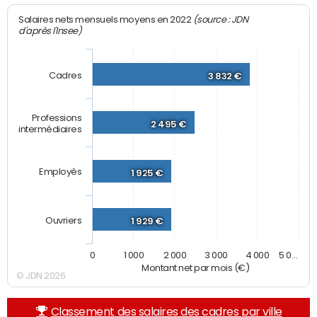
(source : JDN
Salaires nets mensuels moyens en 2022
d'après l'Insee)
Cadres
3 832 €
Professions
2 495 €
intermédiaires
Employés
1 925 €
Ouvriers
1 929 €
0
1 000
2 000
3 000
4 000
5 0…
Montant net par mois (€)
© JDN 2026
Classement des salaires des cadres par ville