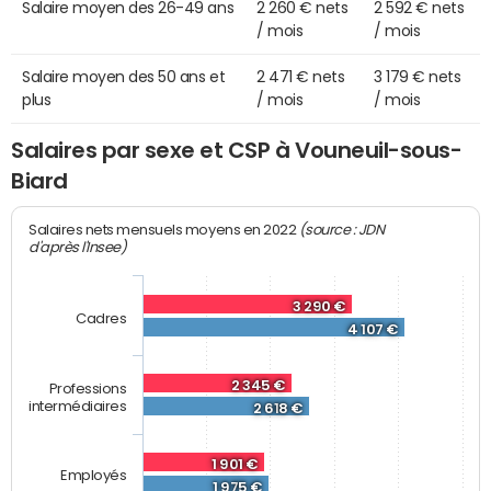
Salaire moyen des 26-49 ans
2 260 € nets
2 592 € nets
/ mois
/ mois
Salaire moyen des 50 ans et
2 471 € nets
3 179 € nets
plus
/ mois
/ mois
Salaires par sexe et CSP à Vouneuil-sous-
Biard
(source : JDN
Salaires nets mensuels moyens en 2022
d'après l'Insee)
3 290 €
Cadres
4 107 €
2 345 €
Professions
intermédiaires
2 618 €
1 901 €
Employés
1 975 €