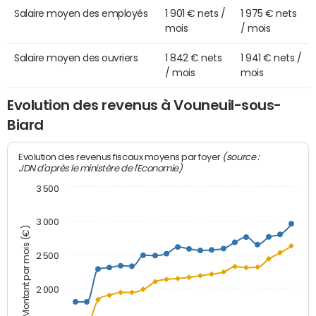
Salaire moyen des employés
1 901 € nets /
1 975 € nets
mois
/ mois
Salaire moyen des ouvriers
1 842 € nets
1 941 € nets /
/ mois
mois
Evolution des revenus à Vouneuil-sous-
Biard
(source :
Evolution des revenus fiscaux moyens par foyer
JDN d'après le ministère de l'Economie)
3 500
3 000
Montant par mois (€)
2 500
2 000