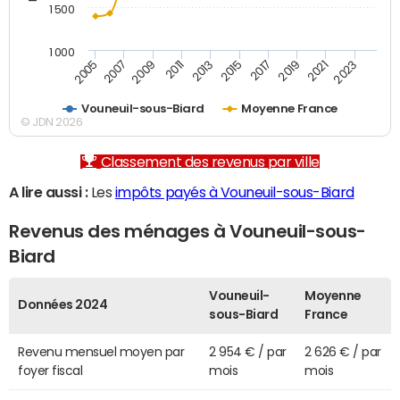
1 500
1 000
2007
2017
2009
2019
2011
2021
2013
2023
2005
2015
Vouneuil-sous-Biard
Moyenne France
© JDN 2026
Classement des revenus par ville
A lire aussi :
Les
impôts payés à Vouneuil-sous-Biard
Revenus des ménages à Vouneuil-sous-
Biard
Vouneuil-
Moyenne
Données 2024
sous-Biard
France
Revenu mensuel moyen par
2 954 € / par
2 626 € / par
foyer fiscal
mois
mois