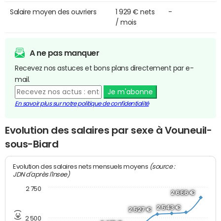
Salaire moyen des ouvriers
1 929 € nets
-
/ mois
A ne pas manquer
Recevez nos astuces et bons plans directement par e-
mail.
Je m'abonne
En savoir plus sur notre politique de confidentialité
Evolution des salaires par sexe à Vouneuil-
sous-Biard
(source :
Evolution des salaires nets mensuels moyens
JDN d'après l'Insee)
2 750
2 666 €
2 543 €
2 527 €
2 500