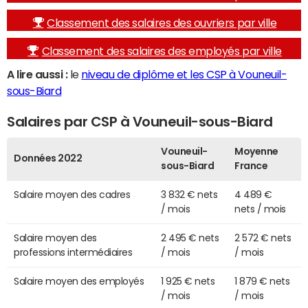
Classement des salaires des ouvriers par ville
Classement des salaires des employés par ville
A lire aussi :
le
niveau de diplôme et les CSP à Vouneuil-
sous-Biard
Salaires par CSP à Vouneuil-sous-Biard
Vouneuil-
Moyenne
Données 2022
sous-Biard
France
Salaire moyen des cadres
3 832 € nets
4 489 €
/ mois
nets / mois
Salaire moyen des
2 495 € nets
2 572 € nets
professions intermédiaires
/ mois
/ mois
Salaire moyen des employés
1 925 € nets
1 879 € nets
/ mois
/ mois