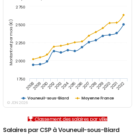
2 750
Montant net par mois (€)
2 500
2 250
2 000
1 750
2012
2019
2014
2021
2008
2016
2010
2018
2013
2020
2015
2022
2009
2017
Vouneuil-sous-Biard
Moyenne France
© JDN 2026
Classement des salaires par ville
Salaires par CSP à Vouneuil-sous-Biard