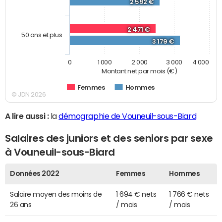
2 592 €
2 471 €
50 ans et plus
3 179 €
0
1 000
2 000
3 000
4 000
Montant net par mois (€)
Femmes
Hommes
© JDN 2026
A lire aussi :
la
démographie de Vouneuil-sous-Biard
Salaires des juniors et des seniors par sexe
à Vouneuil-sous-Biard
Données 2022
Femmes
Hommes
Salaire moyen des moins de
1 694 € nets
1 766 € nets
26 ans
/ mois
/ mois