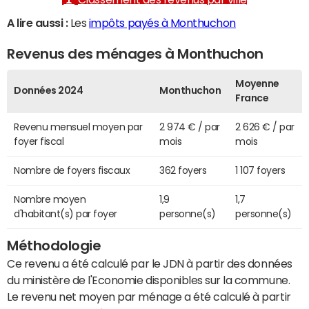
A lire aussi :
Les
impôts payés à Monthuchon
Revenus des ménages à Monthuchon
Moyenne
Données 2024
Monthuchon
France
Revenu mensuel moyen par
2 974 € / par
2 626 € / par
foyer fiscal
mois
mois
Nombre de foyers fiscaux
362 foyers
1 107 foyers
Nombre moyen
1,9
1,7
d'habitant(s) par foyer
personne(s)
personne(s)
Méthodologie
Ce revenu a été calculé par le JDN à partir des données
du ministère de l'Economie disponibles sur la commune.
Le revenu net moyen par ménage a été calculé à partir