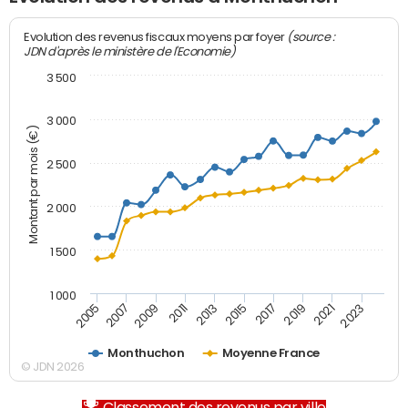
(source :
Evolution des revenus fiscaux moyens par foyer
JDN d'après le ministère de l'Economie)
3 500
3 000
Montant par mois (€)
2 500
2 000
1 500
1 000
2007
2017
2009
2019
2011
2021
2013
2023
2005
2015
Monthuchon
Moyenne France
© JDN 2026
Classement des revenus par ville