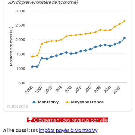
JDN d'après le ministère de l'Economie)
3 000
2 500
Montant par mois (€)
2 000
1 500
1 000
500
2007
2017
2009
2019
2011
2021
2013
2023
2005
2015
Montsalvy
Moyenne France
© JDN 2026
Classement des revenus par ville
A lire aussi :
Les
impôts payés à Montsalvy