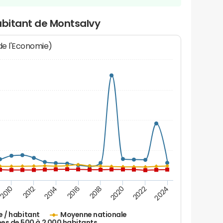
abitant de Montsalvy
 de l'Economie)
2010
2012
2014
2016
2018
2020
2022
2024
e / habitant
Moyenne nationale