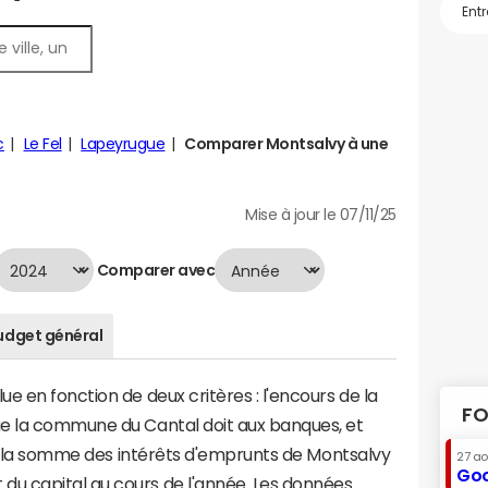
c
Le Fel
Lapeyrugue
Comparer Montsalvy à une
Mise à jour le 07/11/25
Comparer avec
udget général
e en fonction de deux critères : l'encours de la
FO
e la commune du Cantal doit aux banques, et
t à la somme des intérêts d'emprunts de Montsalvy
27 a
Goo
u capital au cours de l'année. Les données