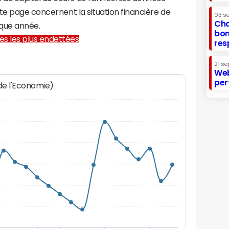
te page concernent la situation financière de
03 s
Cha
que année.
bon
lles les plus endettées
res
21 se
Web
per
 de l'Economie)