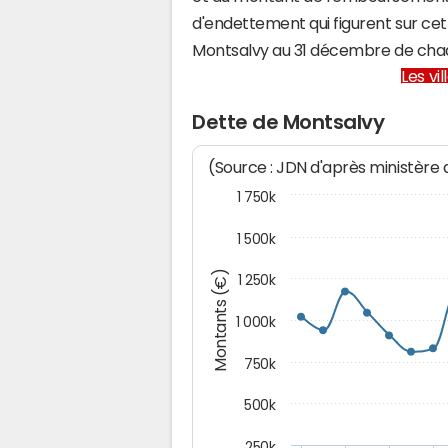
d'endettement qui figurent sur cet
Montsalvy au 31 décembre de cha
Les vi
Dette de Montsalvy
(Source : JDN d'après ministère
1 750k
1 500k
Montants (€)
1 250k
1 000k
750k
500k
250k