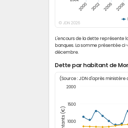
2008
2002
2006
2000
© JDN 2026
L'encours de la dette représente
banques. La somme présentée ci-de
décembre.
Dette par habitant de Mo
(Source : JDN d'après ministère
2000
1500
Montants (€)
1000