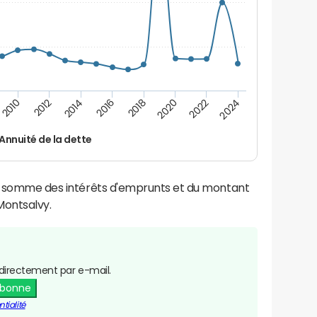
2014
2024
2012
2022
2010
2020
2018
2016
Annuité de la dette
la somme des intérêts d'emprunts et du montant
Montsalvy.
directement par e-mail.
abonne
tialité