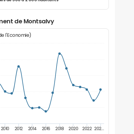
 de 500 à 2 000 habitants
ment de Montsalvy
 de l'Economie)
2010
2012
2014
2016
2018
2020
2022
202…