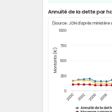
Annuité de la dette par h
(Source : JDN d'après ministère
1000
750
Montants (€)
500
250
0
2000
2002
2006
2008
Annuité de la dett