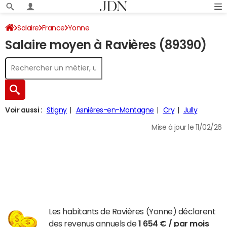
Salaire
France
Yonne
Salaire moyen à Ravières (89390)
Voir aussi :
Stigny
Asnières-en-Montagne
Cry
Jully
Mise à jour le 11/02/26
Les habitants de Ravières (Yonne) déclarent
des revenus annuels de
1 654 € / par mois