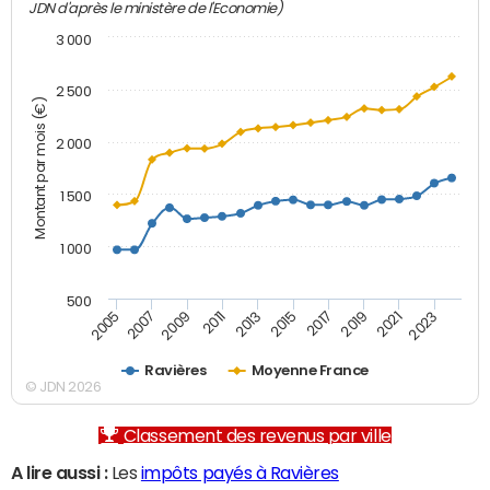
JDN d'après le ministère de l'Economie)
3 000
2 500
Montant par mois (€)
2 000
1 500
1 000
500
2007
2017
2009
2019
2011
2021
2013
2023
2005
2015
Ravières
Moyenne France
© JDN 2026
Classement des revenus par ville
A lire aussi :
Les
impôts payés à Ravières