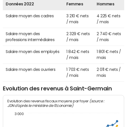
Données 2022
Femmes
Hommes
Salaire moyen des cadres
3 210 € nets
4 225 € nets
/ mois
/ mois
Salaire moyen des
2 329 € nets
2 740 € nets
professions intermédiaires
/ mois
/ mois
Salaire moyen des employés
1 842 € nets
1 801 € nets /
/ mois
mois
Salaire moyen des ouvriers
1 703 € nets
2 011 € nets /
/ mois
mois
Evolution des revenus à Saint-Germain
(source :
Evolution des revenus fiscaux moyens par foyer
JDN d'après le ministère de l'Economie)
3 000