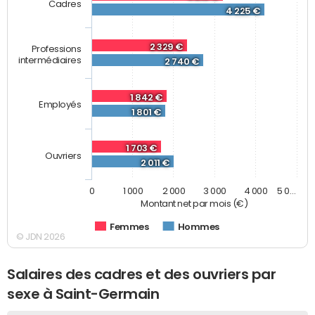
Cadres
4 225 €
2 329 €
Professions
intermédiaires
2 740 €
1 842 €
Employés
1 801 €
1 703 €
Ouvriers
2 011 €
0
1 000
2 000
3 000
4 000
5 0…
Montant net par mois (€)
Femmes
Hommes
© JDN 2026
Salaires des cadres et des ouvriers par
sexe à Saint-Germain