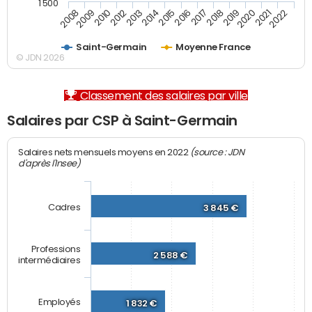
1 500
2012
2019
2014
2021
2008
2016
2010
2018
2013
2020
2015
2022
2009
2017
Saint-Germain
Moyenne France
© JDN 2026
Classement des salaires par ville
Salaires par CSP à Saint-Germain
(source : JDN
Salaires nets mensuels moyens en 2022
d'après l'Insee)
Cadres
3 845 €
Professions
2 588 €
intermédiaires
Employés
1 832 €