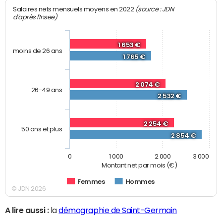
(source : JDN
Salaires nets mensuels moyens en 2022
d'après l'Insee)
1 653 €
moins de 26 ans
1 765 €
2 074 €
26-49 ans
2 532 €
2 254 €
50 ans et plus
2 854 €
0
1 000
2 000
3 000
Montant net par mois (€)
Femmes
Hommes
© JDN 2026
A lire aussi :
la
démographie de Saint-Germain