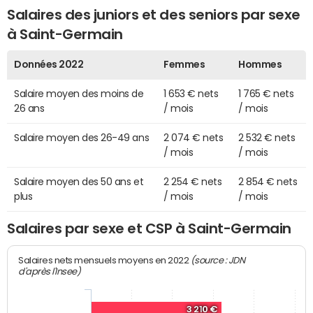
Salaires des juniors et des seniors par sexe
à Saint-Germain
Données 2022
Femmes
Hommes
Salaire moyen des moins de
1 653 € nets
1 765 € nets
26 ans
/ mois
/ mois
Salaire moyen des 26-49 ans
2 074 € nets
2 532 € nets
/ mois
/ mois
Salaire moyen des 50 ans et
2 254 € nets
2 854 € nets
plus
/ mois
/ mois
Salaires par sexe et CSP à Saint-Germain
(source : JDN
Salaires nets mensuels moyens en 2022
d'après l'Insee)
3 210 €