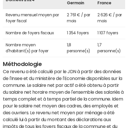
Germain
France
Revenu mensuel moyen par
2 761 € / par
2 626 € / par
foyer fiscal
mois
mois
Nombre de foyers fiscaux
1 354 foyers
1 107 foyers
Nombre moyen
1,8
1,7
d'habitant(s) par foyer
personne(s)
personne(s)
Méthodologie
Ce revenu a été calculé par le JDN à partir des données
de l'Insee et du ministère de l'Economie disponibles sur la
commune. Le salaire net par actif a été obtenu à partir
du salaire net horaire moyen de l'ensemble des salariés à
temps complet et à temps partiel de la commune. Idem
pour le salaire net moyen des cadres, des employés et
des ouvriers. Le revenu net moyen par ménage a été
calculé lui à partir du montant des déclarations aux
impôts de tous les foyers fiscaux de la commune et du