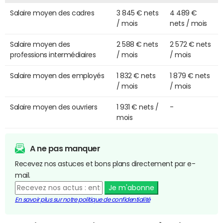
Salaire moyen des cadres
3 845 € nets
4 489 €
/ mois
nets / mois
Salaire moyen des
2 588 € nets
2 572 € nets
professions intermédiaires
/ mois
/ mois
Salaire moyen des employés
1 832 € nets
1 879 € nets
/ mois
/ mois
Salaire moyen des ouvriers
1 931 € nets /
-
mois
A ne pas manquer
Recevez nos astuces et bons plans directement par e-
mail.
Je m'abonne
En savoir plus sur notre politique de confidentialité