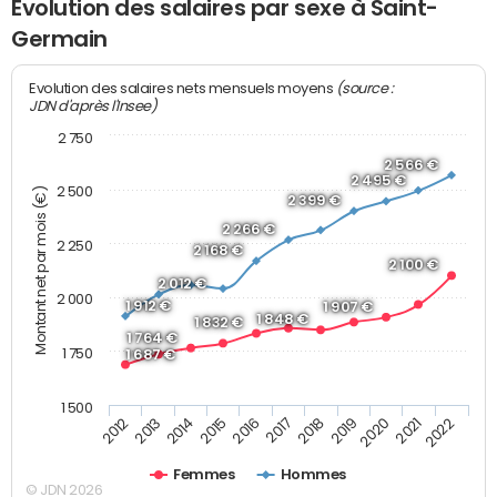
Evolution des salaires par sexe à Saint-
Germain
(source :
Evolution des salaires nets mensuels moyens
JDN d'après l'Insee)
2 750
2 566 €
2 495 €
2 500
Montant net par mois (€)
2 399 €
2 266 €
2 250
2 168 €
2 100 €
2 012 €
2 000
1 912 €
1 907 €
1 848 €
1 832 €
1 764 €
1 750
1 687 €
1 500
2013
2017
2021
2014
2018
2022
2015
2019
2012
2016
2020
Femmes
Hommes
© JDN 2026