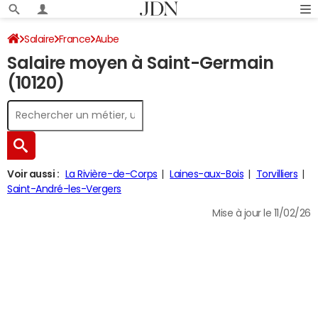
Salaire
France
Aube
Salaire moyen à Saint-Germain
(10120)
Voir aussi :
La Rivière-de-Corps
Laines-aux-Bois
Torvilliers
Saint-André-les-Vergers
Mise à jour le 11/02/26