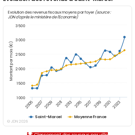
(source :
Evolution des revenus fiscaux moyens par foyer
JDN d'après le ministère de l'Economie)
3 500
3 000
Montant par mois (€)
2 500
2 000
1 500
1 000
2007
2017
2009
2019
2011
2021
2013
2023
2005
2015
Saint-Marcel
Moyenne France
© JDN 2026
Classement des revenus par ville