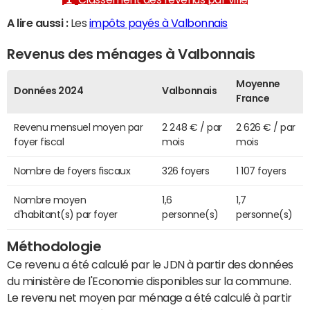
A lire aussi :
Les
impôts payés à Valbonnais
Revenus des ménages à Valbonnais
Moyenne
Données 2024
Valbonnais
France
Revenu mensuel moyen par
2 248 € / par
2 626 € / par
foyer fiscal
mois
mois
Nombre de foyers fiscaux
326 foyers
1 107 foyers
Nombre moyen
1,6
1,7
d'habitant(s) par foyer
personne(s)
personne(s)
Méthodologie
Ce revenu a été calculé par le JDN à partir des données
du ministère de l'Economie disponibles sur la commune.
Le revenu net moyen par ménage a été calculé à partir