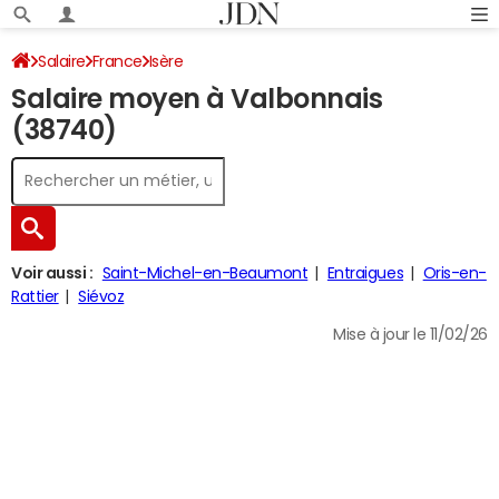
Salaire
France
Isère
Salaire moyen à Valbonnais
(38740)
Voir aussi :
Saint-Michel-en-Beaumont
Entraigues
Oris-en-
Rattier
Siévoz
Mise à jour le 11/02/26