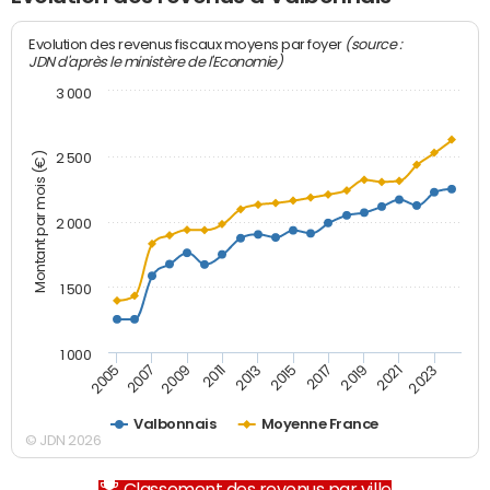
(source :
Evolution des revenus fiscaux moyens par foyer
JDN d'après le ministère de l'Economie)
3 000
Montant par mois (€)
2 500
2 000
1 500
1 000
2007
2017
2009
2019
2011
2021
2013
2023
2005
2015
Valbonnais
Moyenne France
© JDN 2026
Classement des revenus par ville