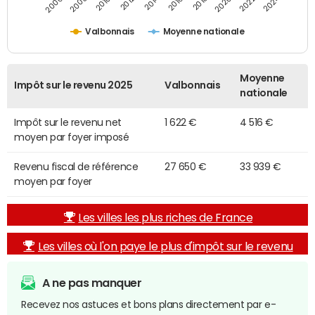
2014
2024
2010
2020
2012
2022
2006
2016
2008
2018
Valbonnais
Moyenne nationale
Moyenne
Impôt sur le revenu 2025
Valbonnais
nationale
Impôt sur le revenu net
1 622 €
4 516 €
moyen par foyer imposé
Revenu fiscal de référence
27 650 €
33 939 €
moyen par foyer
Les villes les plus riches de France
Les villes où l'on paye le plus d'impôt sur le revenu
A ne pas manquer
Recevez nos astuces et bons plans directement par e-