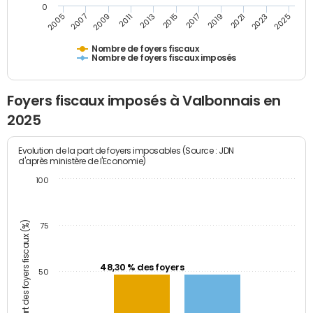
0
2009
2023
2017
2011
2025
2005
2019
2013
2007
2021
2015
Nombre de foyers fiscaux
Nombre de foyers fiscaux imposés
Foyers fiscaux imposés à Valbonnais en
2025
Evolution de la part de foyers imposables (Source : JDN
d'après ministère de l'Economie)
100
Part des foyers fiscaux (%)
75
48,30 % des foyers
50