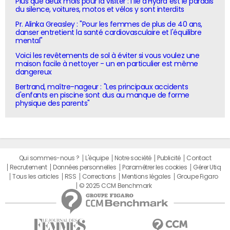
Plus que deux mois pour la visiter : l'île d'Hydra est le paradis
du silence, voitures, motos et vélos y sont interdits
Pr. Alinka Greasley : "Pour les femmes de plus de 40 ans,
danser entretient la santé cardiovasculaire et l'équilibre
mental"
Voici les revêtements de sol à éviter si vous voulez une
maison facile à nettoyer - un en particulier est même
dangereux
Bertrand, maître-nageur : "Les principaux accidents
d'enfants en piscine sont dus au manque de forme
physique des parents"
Qui sommes-nous ?
L'équipe
Notre société
Publicité
Contact
Recrutement
Données personnelles
Paramétrer les cookies
Gérer Utiq
Tous les articles
RSS
Corrections
Mentions légales
Groupe Figaro
© 2025 CCM Benchmark