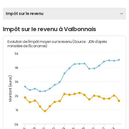
Impôt sur le revenu
Impôt sur le revenu à Valbonnais
Evolution de l'impôt moyen sur le revenu (Source : JDN d'après
ministère de l'Economie)
5k
4k
Montant (euros)
3k
2k
1k
0k