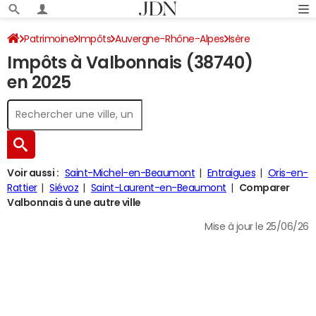
Patrimoine
Impôts
Auvergne-Rhône-Alpes
Isère
Impôts à Valbonnais (38740)
Valbonnais
Impôt sur le revenu
en 2025
Voir aussi :
Saint-Michel-en-Beaumont
Entraigues
Oris-en-
Rattier
Siévoz
Saint-Laurent-en-Beaumont
Comparer
Valbonnais à une autre ville
Mise à jour le 25/06/26