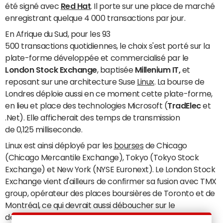
été signé avec
Red Hat
. Il porte sur une place de marché
enregistrant quelque 4 000 transactions par jour.
En Afrique du Sud, pour les 93
500 transactions quotidiennes, le choix s'est porté sur la
plate-forme développée et commercialisé par le
London Stock Exchange
, baptisée
Millenium IT,
et
reposant sur une architecture Suse
Linux
. La bourse de
Londres déploie aussi en ce moment cette plate-forme,
en lieu et place des technologies Microsoft (
TradElec
et
.Net). Elle afficherait des temps de transmission
de 0,125 milliseconde.
Linux est ainsi déployé par les
bourses
de Chicago
(Chicago Mercantile Exchange), Tokyo (Tokyo Stock
Exchange) et New York (NYSE Euronext). Le London Stock
Exchange vient d'ailleurs de confirmer sa fusion avec TMX
group, opérateur des places boursières de Toronto et de
Montréal, ce qui devrait aussi déboucher sur le
déploiement de Millenium IT au Canada.