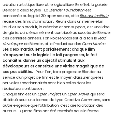
création artistique libre et le logiciel libre. En effet, la galaxie
Blender a deux foyers : La
Blender Foundation
est
consacrée au logiciel 3D open source, et le
Blender Institute
réalise des films d’animation. Réunir dans un même élan
l’outil et son produit, la création et son support, est une idée
de génie, qui a énormément contribué au succès de Blender
ces dernières années. Ton Roosendaal est à la fois le
lead
developper
de Blender, et le Producteur des
Open Movies
.
Les deux s’articulent parfaitement : chaque film
s’appuyant sur le logiciel le fait progresser, le fait
connaître, donne un objectif stimulant aux
développeurs et constitue une vitrine magnifique de
ses possibilités.
Pour Ton, faire progresser Blender au
service d’un projet de film est le moyen d’assurer que les
nouvelles fonctionnalités sont bien celles dont les
réalisateurs ont besoin.
Chaque film est un
Open Project
, un
Open Movie,
qui sera
distribué sous une licence de type Creative Commons, sans
autre exigence que l’attribution, c’est dire la citation des
auteurs. Quatre films ont été terminés sous la forme