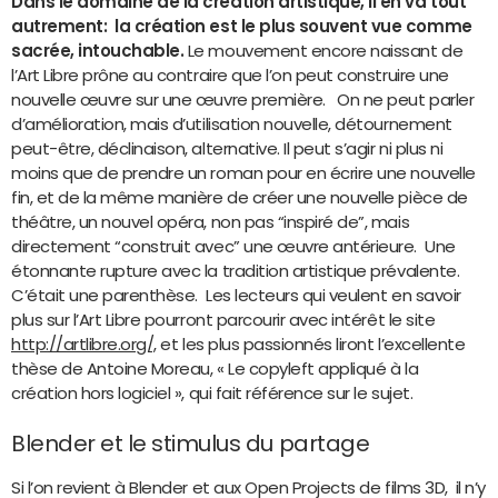
Dans le domaine de la création artistique, il en va tout
autrement: la création est le plus souvent vue comme
sacrée, intouchable.
Le mouvement encore naissant de
l’Art Libre prône au contraire que l’on peut construire une
nouvelle œuvre sur une œuvre première. On ne peut parler
d’amélioration, mais d’utilisation nouvelle, détournement
peut-être, déclinaison, alternative. Il peut s’agir ni plus ni
moins que de prendre un roman pour en écrire une nouvelle
fin, et de la même manière de créer une nouvelle pièce de
théâtre, un nouvel opéra, non pas “inspiré de”, mais
directement “construit avec” une œuvre antérieure. Une
étonnante rupture avec la tradition artistique prévalente.
C’était une parenthèse. Les lecteurs qui veulent en savoir
plus sur l’Art Libre pourront parcourir avec intérêt le site
http://artlibre.org/,
et les plus passionnés liront l’excellente
thèse de Antoine Moreau, « Le copyleft appliqué à la
création hors logiciel », qui fait référence sur le sujet.
Blender et le stimulus du partage
Si l’on revient à Blender et aux Open Projects de films 3D, il n’y