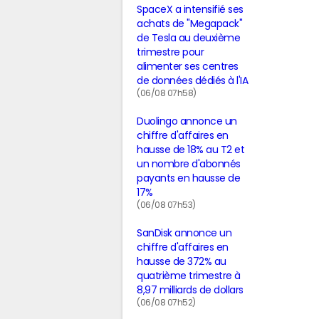
SpaceX a intensifié ses
achats de "Megapack"
de Tesla au deuxième
trimestre pour
alimenter ses centres
de données dédiés à l'IA
(06/08 07h58)
Duolingo annonce un
chiffre d'affaires en
hausse de 18% au T2 et
un nombre d'abonnés
payants en hausse de
17%
(06/08 07h53)
SanDisk annonce un
chiffre d'affaires en
hausse de 372% au
quatrième trimestre à
8,97 milliards de dollars
(06/08 07h52)