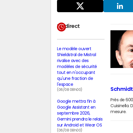
Partager
sur X
LinkedIn
En direct
Le modèle ouvert
Shieldstral de Mistral
rivalise avec des
modèles de sécurité
tout en n'occupant
qu'une fraction de
l'espace
Schmidt, 
(06/08 08h00)
Près de 600
Google mettra fin à
Cuisinella.
Google Assistant en
mesure.
septembre 2026,
Gemini prendra le relais
sur Android et Wear OS
(06/08 08h00)