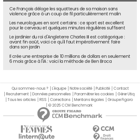
Ce Français déloge les squatteurs de sa maison sans
violence grâce à un coup de fil particulièrement malin
Les neurologues en sont certains : ce sport est excellent
pour le cerveau et quelques minutes régulières suffisent
Le jardinier du roi d'Angleterre Charles III est catégorique :
avant fin août, voici ce qu'il faut impérativement faire
dans son jardin
Il crée une entreprise de 10 millions de dollars en seulement
6 mois grâce à l'IA : voici la méthode de Ben Broca
Qui sommes-nous ?
L'équipe
Notre société
Publicité
Contact
Recrutement
Données personnelles
Paramétrer les cookies
Gérer Utiq
Tous les articles
RSS
Corrections
Mentions légales
Groupe Figaro
© 2025 CCM Benchmark