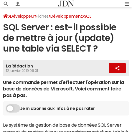
Développeur
Fiches
Développement
SQL
SQL Server : est-il possible
de mettre à jour (update)
une table via SELECT ?
La Rédaction
12 janvier 2019 09:01
Une commande permet d'effectuer l'opération sur la
base de données de Microsoft. Voici comment faire
pas à pas.
Je m'abonne aux Infos à ne pas rater
Le
système de gestion de base de données
SQL Server