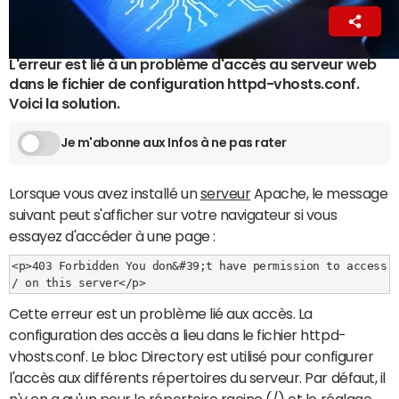
La Rédaction
12 septembre 2022 10:46
L'erreur est lié à un problème d'accès au serveur web
dans le fichier de configuration httpd-vhosts.conf.
Voici la solution.
Je m'abonne aux Infos à ne pas rater
Lorsque vous avez installé un
serveur
Apache, le message
suivant peut s'afficher sur votre navigateur si vous
essayez d'accéder à une page :
<p>403 Forbidden You don&#39;t have permission to access 
/ on this server</p>
Cette erreur est un problème lié aux accès. La
configuration des accès a lieu dans le fichier httpd-
vhosts.conf. Le bloc Directory est utilisé pour configurer
l'accès aux différents répertoires du serveur. Par défaut, il
n'y en a qu'un pour le répertoire racine (/) et le réglage