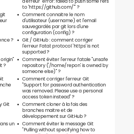
d'erreur "error: failed to push some refs
to 'https://github.com/'" ?
git
Comment connaitre le nom
eur
d'utilisateur (username) et l'email
sauvegardés par git lors d'une
configuration (config) ?
rence ?
Git / GitHub : comment corriger
l'erreur Fatal: protocol 'https' is not
supported ?
origin"
Comment éviter l'erreur fatale "unsafe
t ?
repository ('/home/repon' is owned by
someone else)" ?
it
Comment corriger l'erreur Git
ranche
"Support for password authentication
was removed. Please use a personal
access token instead" ?
y Git
Comment cloner à la fois des
branches maitre et de
développement sur GitHub ?
ans un
Comment éviter le message Git
"Pulling without specifying how to