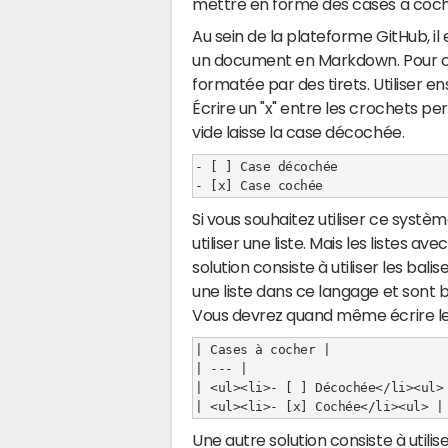
mettre en forme des cases à coch
Au sein de la plateforme GitHub, i
un document en Markdown. Pour cela
formatée par des tirets. Utiliser e
Écrire un "x" entre les crochets pe
vide laisse la case décochée.
- [ ] Case décochée

Si vous souhaitez utiliser ce sys
utiliser une liste. Mais les listes a
solution consiste à utiliser les bali
une liste dans ce langage et sont
Vous devrez quand même écrire le t
| Cases à cocher |

| --- |

| <ul><li>- [ ] Décochée</li><ul> 
Une autre solution consiste à utilis