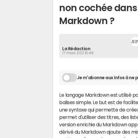
non cochée dans
Markdown ?
La Rédaction
17 mars 2021 10:48
Je m'abonne aux Infos à ne p
Le langage Markdown est utilisé po
balises simple. Le but est de facilit
une syntaxe qui permette de crée
permet d'utiliser des titres, des l
version enrichie du Markdown app
dérivé du Markdown ajoute des mis