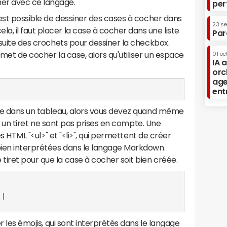
er avec ce langage.
per
l est possible de dessiner des cases à cocher dans
23 s
, il faut placer la case à cocher dans une liste
Par
nsuite des crochets pour dessiner la checkbox.
rmet de cocher la case, alors qu'utiliser un espace
01 oc
IA 
orc
age
ent
tème dans un tableau, alors vous devez quand même
vec un tiret ne sont pas prises en compte. Une
ses HTML "<ul>" et "<li>", qui permettent de créer
 bien interprétées dans le langage Markdown.
iret pour que la case à cocher soit bien créée.
|

er les émojis, qui sont interprétés dans le langage