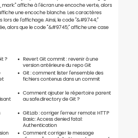
ark:" affiche à l'écran une encoche verte, alors
affiche une encoche blanche. Les caractères
ors de l'affichage. Ainsi, le code "&#9744;"
e, alors que le code "&#9745;" affiche une case
t ?
Revert Git commit : revenir à une
version antérieure du repo Git
e
Git : comment lister l'ensemble des
et
fichiers contenus dans un commit
Comment ajouter le répertoire parent
isant
au safe.directory de Git ?
s
GitLab : corriger l'erreur remote: HTTP
Basic: Access denied fatal:
Authentication
sion
Comment corriger le message