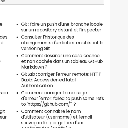
isé
ne
Git : faire un push d'une branche locale
sur un repository distant et l'inspecter
 des
Consulter l'historique des
it
changements d'un fichier en utilisant le
versioning Git
Comment dessiner une case cochée
?
et non cochée dans un tableau GitHub
Markdown ?
s
GitLab : corriger l'erreur remote: HTTP
Basic: Access denied fatal:
Authentication
sion
Comment corriger le message
d'erreur "error: failed to push some refs
to 'https://github.com/'" ?
git
Comment connaitre le nom
eur
d'utilisateur (username) et l'email
sauvegardés par git lors d'une