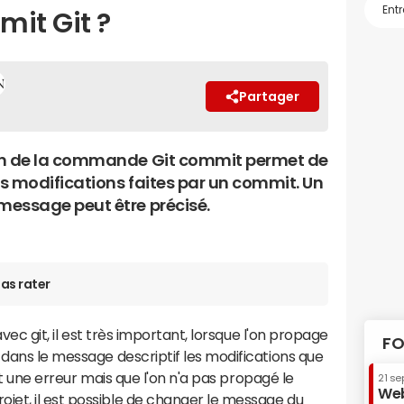
it Git ?
Partager
on de la commande Git commit permet de
es modifications faites par un commit. Un
essage peut être précisé.
as rater
avec git, il est très important, lorsque l'on propage
FO
 dans le message descriptif les modifications que
fait une erreur mais que l'on n'a pas propagé le
21 se
Web
et, il est possible de changer le message du