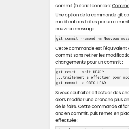
commit (tutoriel connexe:
Comment
Une option de la commande git co
modifications faites par un commit.
nouveau message :
git commit --amend -m Nouveau mes
Cette commande est l'équivalent de
commit sans retirer les modificatio
changements pour un commit :
git reset --soft HEAD^

...traitement à effectuer pour mod
git commit -c ORIG_HEAD
Si vous souhaitez effectuer des c
alors modifier une branche plus 
de le faire. Cette commande affic
ancien commit, puis remet en place
effectuée :