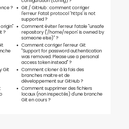
configuration (config) ?
rence ?
Git / GitHub : comment corriger
l'erreur Fatal: protocol 'https' is not
supported ?
origin"
Comment éviter l'erreur fatale "unsafe
t ?
repository ('/home/repon' is owned by
someone else)" ?
it
Comment corriger l'erreur Git
ranche
"Support for password authentication
was removed. Please use a personal
access token instead" ?
y Git
Comment cloner à la fois des
branches maitre et de
développement sur GitHub ?
t
Comment supprimer des fichiers
to
locaux (non inspectés) d'une branche
Git en cours ?