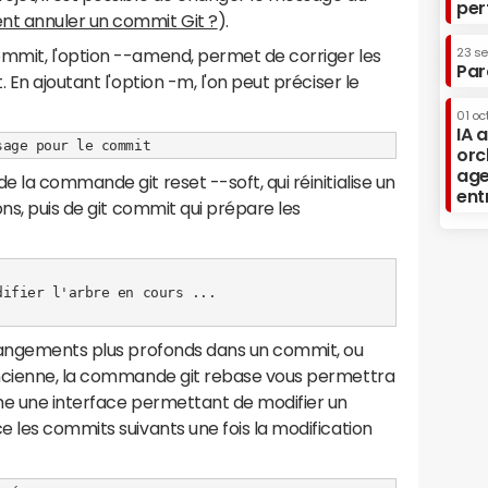
per
 annuler un commit Git ?
).
23 s
mmit, l'option --amend, permet de corriger les
Par
 En ajoutant l'option -m, l'on peut préciser le
01 oc
IA 
sage pour le commit
orc
age
 la commande git reset --soft, qui réinitialise un
ent
ns, puis de git commit qui prépare les
ifier l'arbre en cours ...

hangements plus profonds dans un commit, ou
ancienne, la commande git rebase vous permettra
he une interface permettant de modifier un
 les commits suivants une fois la modification