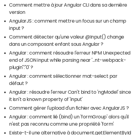
Comment mettre à jour Angular CLI dans sa dernière
version
AngularJS : comment mettre un focus sur un champ
input ?
Comment détecter qu'une valeur @Input() change
dans un composant enfant sous Angular ?
Angular : comment résoudre l'erreur NPM Unexpected
end of JSON input while parsing near '...nt-webpack-
plugin":"0' ?
Angular : comment sélectionner mat-select par
défaut ?
Angular : résoudre l'erreur Can't bind to 'ngModel' since
it isn't a known property of 'input'
Comment gérer l'upload d'un fichier avec AngularJS ?
Angular : comment lié (bind) un 'formGroup' alors qu'il
n'est pas reconnu comme une propriété 'form'
Existe-t-il une alternative à document.getElementById