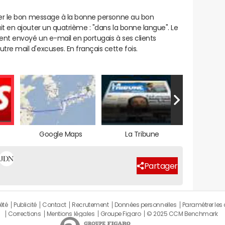
esser le bon message à la bonne personne au bon
ait en ajouter un quatrième : "dans la bonne langue". Le
ment envoyé un e-mail en portugais à ses clients
tre mail d'excuses. En français cette fois.
Google Maps
La Tribune
Partager
été
Publicité
Contact
Recrutement
Données personnelles
Paramétrer les
Corrections
Mentions légales
Groupe Figaro
© 2025 CCM Benchmark