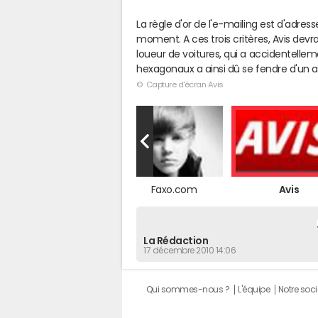
La règle d'or de l'e-mailing est d'adr
moment. A ces trois critères, Avis devr
loueur de voitures, qui a accidentelle
hexagonaux a ainsi dû se fendre d'un au
© Capture d'écran Avis
Challenges.fr
Faxo.com
Avis
La Rédaction
17 décembre 2010 14:06
Qui sommes-nous ?
L'équipe
Notre soci