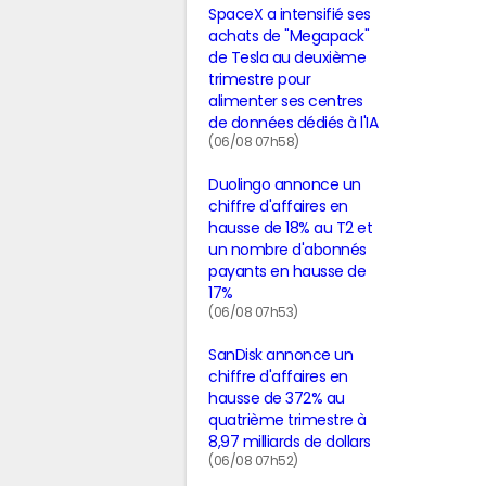
SpaceX a intensifié ses
achats de "Megapack"
de Tesla au deuxième
trimestre pour
alimenter ses centres
de données dédiés à l'IA
(06/08 07h58)
Duolingo annonce un
chiffre d'affaires en
hausse de 18% au T2 et
un nombre d'abonnés
payants en hausse de
17%
(06/08 07h53)
SanDisk annonce un
chiffre d'affaires en
hausse de 372% au
quatrième trimestre à
8,97 milliards de dollars
(06/08 07h52)