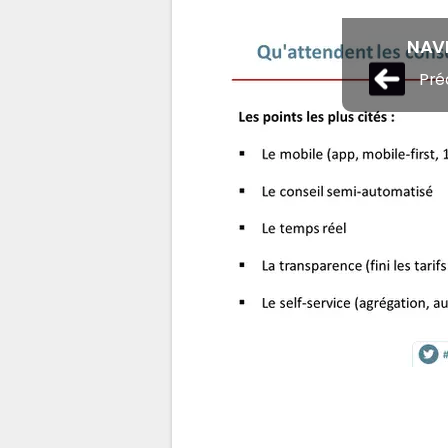
NAVI
Pré