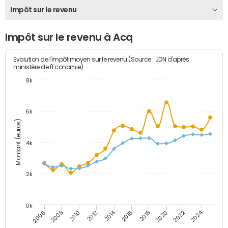
Impôt sur le revenu
Impôt sur le revenu à Acq
Evolution de l'impôt moyen sur le revenu (Source : JDN d'après
ministère de l'Economie)
8k
6k
Montant (euros)
4k
2k
0k
2014
2024
2010
2020
2012
2022
2006
2016
2008
2018