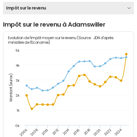
Impôt sur le revenu
Impôt sur le revenu à Adamswiller
Evolution de l'impôt moyen sur le revenu (Source : JDN d'après
ministère de l'Economie)
5k
4k
Montant (euros)
3k
2k
1k
0k
2014
2024
2010
2020
2012
2022
2006
2016
2008
2018