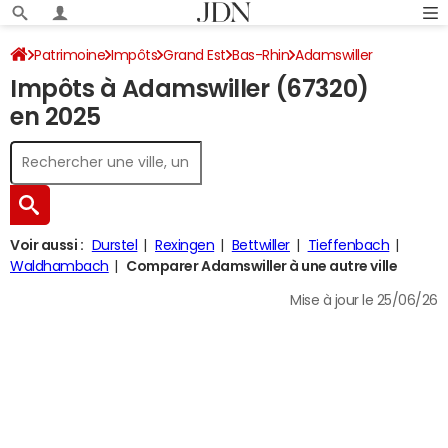
Patrimoine
Impôts
Grand Est
Bas-Rhin
Adamswiller
Impôts à Adamswiller (67320)
Impôt sur le revenu
en 2025
Voir aussi :
Durstel
Rexingen
Bettwiller
Tieffenbach
Waldhambach
Comparer Adamswiller à une autre ville
Mise à jour le 25/06/26