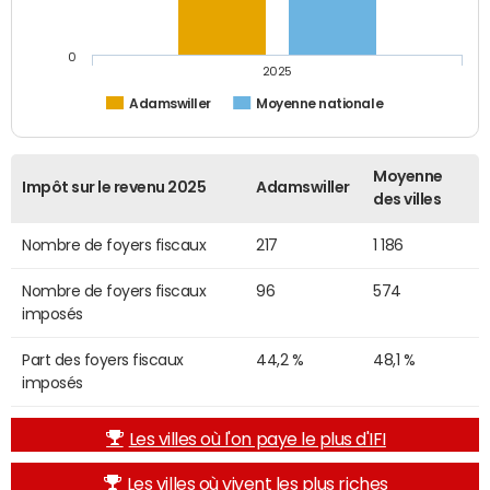
0
2025
Adamswiller
Moyenne nationale
Moyenne
Impôt sur le revenu 2025
Adamswiller
des villes
Nombre de foyers fiscaux
217
1 186
Nombre de foyers fiscaux
96
574
imposés
Part des foyers fiscaux
44,2 %
48,1 %
imposés
Les villes où l'on paye le plus d'IFI
Les villes où vivent les plus riches