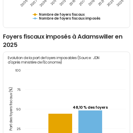
2009
2023
2017
2011
2025
2005
2019
2013
2007
2021
2015
Nombre de foyers fiscaux
Nombre de foyers fiscaux imposés
Foyers fiscaux imposés à Adamswiller en
2025
Evolution de la part de foyers imposables (Source : JDN
d'après ministère de l'Economie)
100
Part des foyers fiscaux (%)
75
48,10 % des foyers
50
25