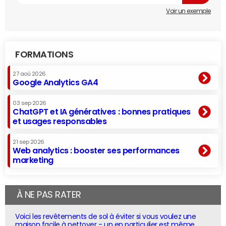
Voir un exemple
FORMATIONS
27 aoû 2026
Google Analytics GA4
03 sep 2026
ChatGPT et IA génératives : bonnes pratiques
et usages responsables
21 sep 2026
Web analytics : booster ses performances
marketing
À NE PAS RATER
Voici les revêtements de sol à éviter si vous voulez une
maison facile à nettoyer - un en particulier est même