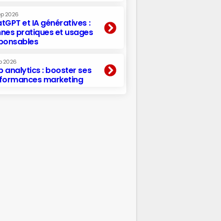
ep 2026
tGPT et IA génératives :
nes pratiques et usages
ponsables
p 2026
 analytics : booster ses
formances marketing