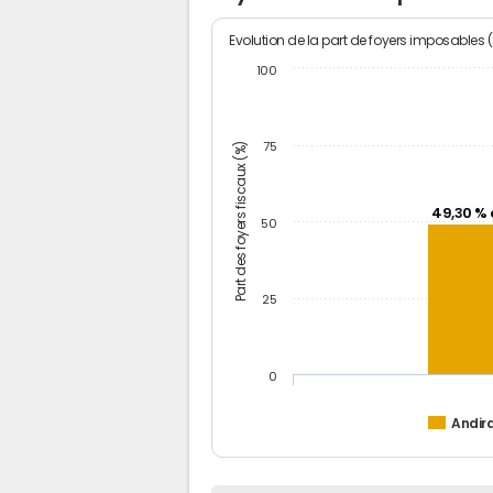
Evolution de la part de foyers imposables 
100
Part des foyers fiscaux (%)
75
49,30 % 
50
25
0
Andir