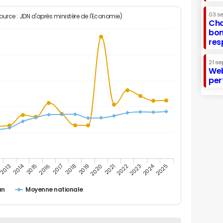
03 s
Source : JDN d'après ministère de l'Economie)
Cha
bon
res
21 se
Web
per
2014
2024
2013
2015
2016
2017
2018
2019
2020
2021
2022
2023
2025
an
Moyenne nationale