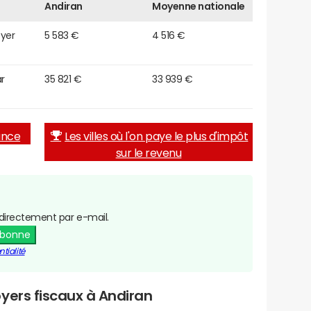
Andiran
Moyenne nationale
oyer
5 583 €
4 516 €
r
35 821 €
33 939 €
rance
Les villes où l'on paye le plus d'impôt
sur le revenu
directement par e-mail.
abonne
tialité
yers fiscaux à Andiran