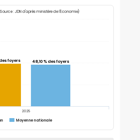
(Source : JDN d'après ministère de l'Economie)
des foyers
48,10 % des foyers
2025
an
Moyenne nationale