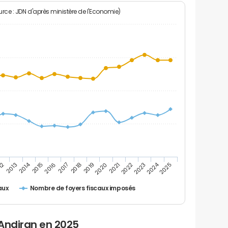
rce : JDN d'après ministère de l'Economie)
2024
2014
12
2019
2016
2023
2013
2020
2017
2021
2018
2025
2015
2022
Nombre de foyers fiscaux imposés
aux
 Andiran en 2025