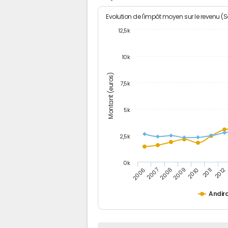
Evolution de l'impôt moyen sur le revenu (
12,5k
10k
Montant (euros)
7,5k
5k
2,5k
0k
2006
2007
2008
2009
2010
2011
2012
Andir