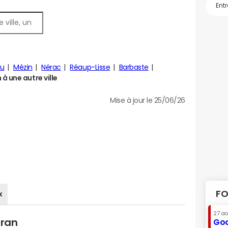
ou
Mézin
Nérac
Réaup-Lisse
Barbaste
 une autre ville
Mise à jour le 25/06/26
FO
x
27 a
iran
Goo