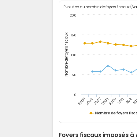
Evolution du nombre de foyers fiscaux (Sou
200
Nombre de foyers fiscaux
150
100
50
0
2005
20
2009
2006
2010
2007
2011
2008
Nombre de foyers fisc
Foyers fiscaux imposés à