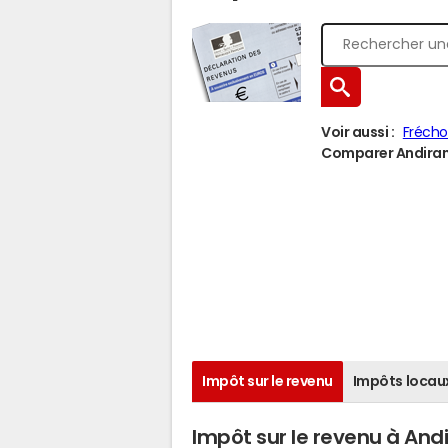
Voir aussi :
Fréch
Comparer Andiran à
Impôt sur le revenu
Impôts locau
Impôt sur le revenu à And