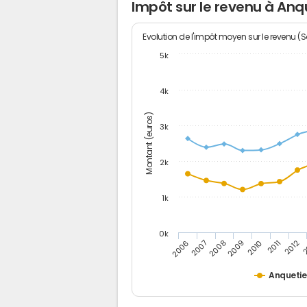
Impôt sur le revenu à Anqu
Evolution de l'impôt moyen sur le revenu (
5k
4k
Montant (euros)
3k
2k
1k
0k
2006
2007
2008
2009
2010
2011
2012
2
Anquetier