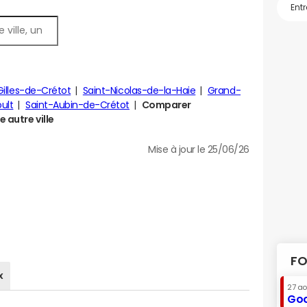
Gilles-de-Crétot
Saint-Nicolas-de-la-Haie
Grand-
ult
Saint-Aubin-de-Crétot
Comparer
e autre ville
Mise à jour le 25/06/26
FO
x
27 a
Goo