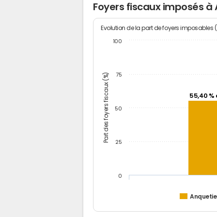
Foyers fiscaux imposés à 
Evolution de la part de foyers imposables 
100
Part des foyers fiscaux (%)
75
55,40 % 
50
25
0
Anquetier