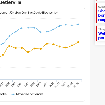
etierville
03 s
Cha
Source : JDN d'après ministère de l'Economie)
bon
res
21 se
Web
per
2014
2024
013
2015
2016
2017
2018
2019
2020
2021
2022
2023
2025
ville
Moyenne nationale