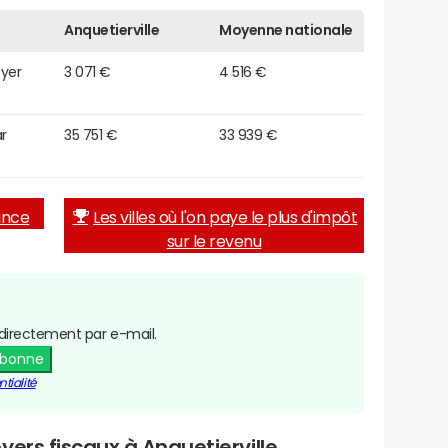
Anquetierville
Moyenne nationale
oyer
3 071 €
4 516 €
r
35 751 €
33 939 €
rance
Les villes où l'on paye le plus d'impôt
sur le revenu
directement par e-mail.
abonne
tialité
yers fiscaux à Anquetierville