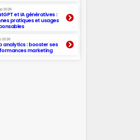
ep 2026
tGPT et IA génératives :
nes pratiques et usages
ponsables
p 2026
 analytics : booster ses
formances marketing