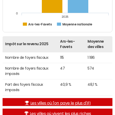
0
2025
Ars-les-Favets
Moyenne nationale
Ars-les-
Moyenne
Impôt sur le revenu 2025
Favets
des villes
Nombre de foyers fiscaux
115
1 186
Nombre de foyers fiscaux
47
574
imposés
Part des foyers fiscaux
40,9 %
48,1 %
imposés
Les villes où l'on paye le plus d'IFI
Les villes où vivent les plus riches