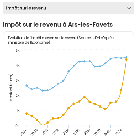
Impôt sur le revenu
Impôt sur le revenu à Ars-les-Favets
Evolution de l'impôt moyen sur le revenu (Source : JDN d'après
ministère de l'Economie)
5k
4k
Montant (euros)
3k
2k
1k
0k
2014
2024
2010
2020
2012
2022
2006
2016
2008
2018