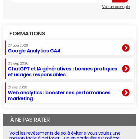
Voir un exemple
FORMATIONS
27 aoû 2026
Google Analytics GA4
03 sep 2026
ChatGPT et IA génératives : bonnes pratiques
et usages responsables
21 sep 2026
Web analytics : booster ses performances
marketing
À NE PAS RATER
Voici les revêtements de sol à éviter si vous voulez une
maison facile à nettoyer - un en particulier est même