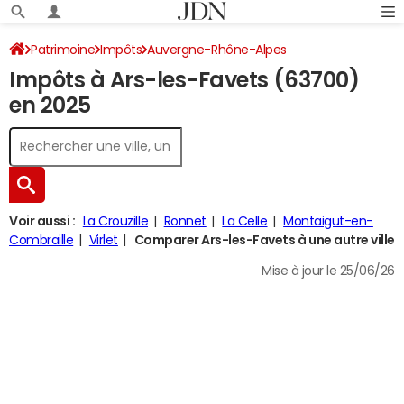
Patrimoine
Impôts
Auvergne-Rhône-Alpes
Impôts à Ars-les-Favets (63700)
Puy-de-Dôme
Ars-les-Favets
Impôt sur le revenu
en 2025
Voir aussi :
La Crouzille
Ronnet
La Celle
Montaigut-en-
Combraille
Virlet
Comparer Ars-les-Favets à une autre ville
Mise à jour le 25/06/26