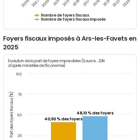
2009
2023
2017
2011
2025
2005
2019
2013
2007
2021
2015
Nombre de foyers fiscaux
Nombre de foyers fiscaux imposés
Foyers fiscaux imposés à Ars-les-Favets en
2025
Evolution de la part de foyers imposables (Source : JDN
d'après ministère de l'Economie)
100
Part des foyers fiscaux (%)
75
48,10 % des foyers
50
40,90 % des foyers
25