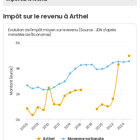
Impôt sur le revenu à Arthel
Evolution de l'impôt moyen sur le revenu (Source : JDN d'après
ministère de l'Economie)
6k
Montant (euros)
4k
2k
0k
2014
2024
2010
2020
2012
2022
2006
2016
2008
2018
Arthel
Moyenne nationale