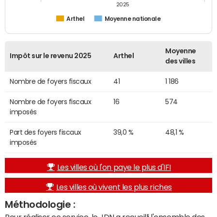
2025
Arthel
Moyenne nationale
Moyenne
Impôt sur le revenu 2025
Arthel
des villes
Nombre de foyers fiscaux
41
1 186
Nombre de foyers fiscaux
16
574
imposés
Part des foyers fiscaux
39,0 %
48,1 %
imposés
Les villes où l'on paye le plus d'IFI
Les villes où vivent les plus riches
Méthodologie :
Pour réaliser ce service, le JDN a recueilli l'ensemble des