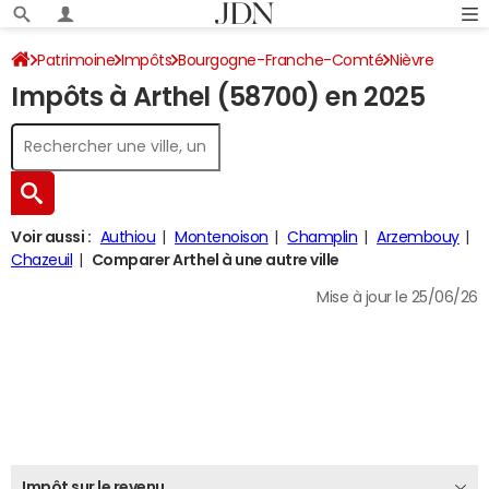
Patrimoine
Impôts
Bourgogne-Franche-Comté
Nièvre
Impôts à Arthel (58700) en 2025
Arthel
Impôt sur le revenu
Voir aussi :
Authiou
Montenoison
Champlin
Arzembouy
Chazeuil
Comparer Arthel à une autre ville
Mise à jour le 25/06/26
Impôt sur le revenu