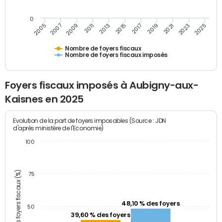
0
2009
2023
2017
2011
2025
2005
2019
2013
2007
2021
2015
Nombre de foyers fiscaux
Nombre de foyers fiscaux imposés
Foyers fiscaux imposés à Aubigny-aux-
Kaisnes en 2025
Evolution de la part de foyers imposables (Source : JDN
d'après ministère de l'Economie)
100
Part des foyers fiscaux (%)
75
48,10 % des foyers
50
39,60 % des foyers