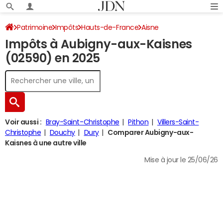
Patrimoine
Impôts
Hauts-de-France
Aisne
Impôts à Aubigny-aux-Kaisnes
Aubigny-aux-Kaisnes
Impôt sur le revenu
(02590) en 2025
Voir aussi :
Bray-Saint-Christophe
Pithon
Villers-Saint-
Christophe
Douchy
Dury
Comparer Aubigny-aux-
Kaisnes à une autre ville
Mise à jour le 25/06/26