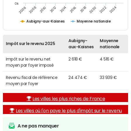
0k
2014
2024
2010
2020
2012
2022
2006
2016
2008
2018
Aubigny-aux-Kaisnes
Moyenne nationale
Aubigny-
Moyenne
Impôt sur le revenu 2025
aux-Kaisnes
nationale
Impôt sur le revenu net
2 618 €
4 516 €
moyen par foyer imposé
Revenu fiscal de référence
24 474 €
33 939 €
moyen par foyer
Les villes les plus riches de France
Les villes où l'on paye le plus d'impôt sur le revenu
A ne pas manquer