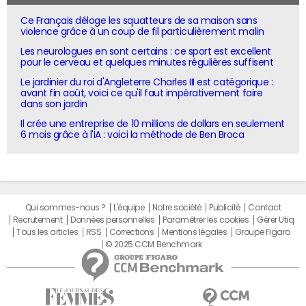
Ce Français déloge les squatteurs de sa maison sans
violence grâce à un coup de fil particulièrement malin
Les neurologues en sont certains : ce sport est excellent
pour le cerveau et quelques minutes régulières suffisent
Le jardinier du roi d'Angleterre Charles III est catégorique :
avant fin août, voici ce qu'il faut impérativement faire
dans son jardin
Il crée une entreprise de 10 millions de dollars en seulement
6 mois grâce à l'IA : voici la méthode de Ben Broca
Qui sommes-nous ?
L'équipe
Notre société
Publicité
Contact
Recrutement
Données personnelles
Paramétrer les cookies
Gérer Utiq
Tous les articles
RSS
Corrections
Mentions légales
Groupe Figaro
© 2025 CCM Benchmark