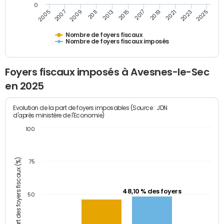
0
2023
2005
2009
2013
2017
2021
2025
2007
2011
2015
2019
Nombre de foyers fiscaux
Nombre de foyers fiscaux imposés
Foyers fiscaux imposés à Avesnes-le-Sec
en 2025
Evolution de la part de foyers imposables (Source : JDN
d'après ministère de l'Economie)
100
Part des foyers fiscaux (%)
75
48,10 % des foyers
50