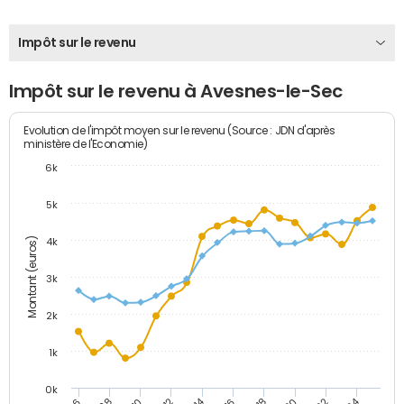
Impôt sur le revenu
Impôt sur le revenu à Avesnes-le-Sec
Evolution de l'impôt moyen sur le revenu (Source : JDN d'après
ministère de l'Economie)
6k
5k
Montant (euros)
4k
3k
2k
1k
0k