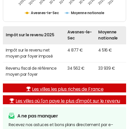
2014
2024
2010
2020
2012
2022
2006
2016
2008
2018
Avesnes-le-Sec
Moyenne nationale
Avesnes-le-
Moyenne
Impôt sur le revenu 2025
Sec
nationale
Impôt sur le revenu net
4 877 €
4 516 €
moyen par foyer imposé
Revenu fiscal de référence
34 562 €
33 939 €
moyen par foyer
Les villes les plus riches de France
Les villes où l'on paye le plus d'impôt sur le revenu
A ne pas manquer
Recevez nos astuces et bons plans directement par e-