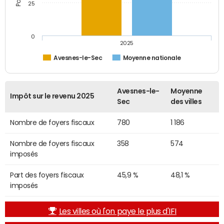
25
0
2025
Avesnes-le-Sec
Moyenne nationale
Avesnes-le-
Moyenne
Impôt sur le revenu 2025
Sec
des villes
Nombre de foyers fiscaux
780
1 186
Nombre de foyers fiscaux
358
574
imposés
Part des foyers fiscaux
45,9 %
48,1 %
imposés
Les villes où l'on paye le plus d'IFI