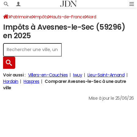
Patrimoine
Impôts
Hauts-de-France
Nord
Impôts à Avesnes-le-Sec (59296)
Avesnes-le-Sec
Impôt sur le revenu
en 2025
Voir aussi :
Villers-en-Cauchies
Iwuy
Lieu-Saint-Amand
Hordain
Haspres
Comparer Avesnes-le-Sec à une autre
ville
Mise à jour le 25/06/26