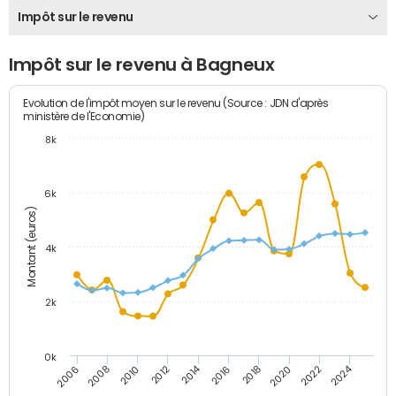
Impôt sur le revenu
Impôt sur le revenu à Bagneux
Evolution de l'impôt moyen sur le revenu (Source : JDN d'après
ministère de l'Economie)
8k
6k
Montant (euros)
4k
2k
0k
2014
2024
2010
2020
2012
2022
2006
2016
2008
2018