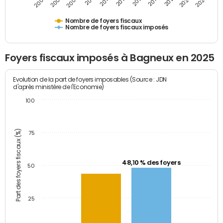
2009
2023
2017
2011
2025
2005
2019
2013
2007
2021
2015
Nombre de foyers fiscaux
Nombre de foyers fiscaux imposés
Foyers fiscaux imposés à Bagneux en 2025
Evolution de la part de foyers imposables (Source : JDN
d'après ministère de l'Economie)
100
Part des foyers fiscaux (%)
75
48,10 % des foyers
50
25