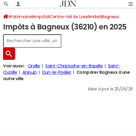
Patrimoine
Impôts
Centre-Val de Loire
Indre
Bagneux
Impôts à Bagneux (36210) en 2025
Impôt sur le revenu
Voir aussi :
Orville
Saint-Christophe-en-Bazelle
Saint-
Outrille
Anjouin
Dun-le-Poëlier
Comparer Bagneux à une
autre ville
Mise à jour le 25/06/26