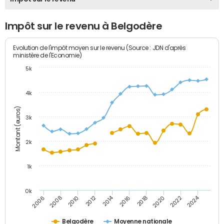
Impôt sur le revenu à Belgodère
Evolution de l'impôt moyen sur le revenu (Source : JDN d'après
ministère de l'Economie)
5k
4k
Montant (euros)
3k
2k
1k
0k
2014
2024
2010
2020
2012
2022
2006
2016
2008
2018
Belgodère
Moyenne nationale