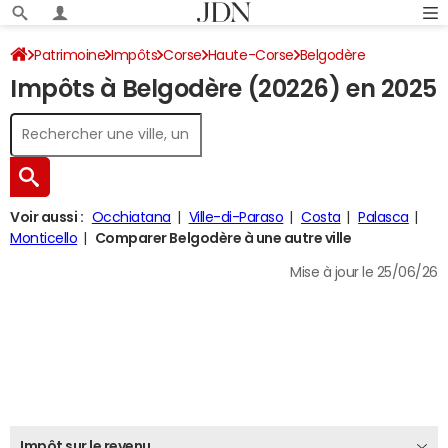
Patrimoine
Impôts
Corse
Haute-Corse
Belgodère
Impôts à Belgodère (20226) en 2025
Impôt sur le revenu
Voir aussi :
Occhiatana
Ville-di-Paraso
Costa
Palasca
Monticello
Comparer Belgodère à une autre ville
Mise à jour le 25/06/26
Impôt sur le revenu