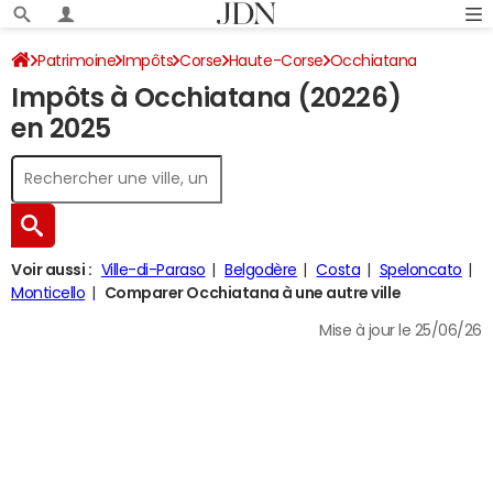
Patrimoine
Impôts
Corse
Haute-Corse
Occhiatana
Impôts à Occhiatana (20226)
Impôt sur le revenu
en 2025
Voir aussi :
Ville-di-Paraso
Belgodère
Costa
Speloncato
Monticello
Comparer Occhiatana à une autre ville
Mise à jour le 25/06/26