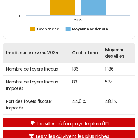
0
2025
Occhiatana
Moyenne nationale
Moyenne
Impôt sur le revenu 2025
Occhiatana
des villes
Nombre de foyers fiscaux
186
1 186
Nombre de foyers fiscaux
83
574
imposés
Part des foyers fiscaux
44,6 %
48,1 %
imposés
Les villes où l'on paye le plus d'IFI
Les villes où vivent les plus riches