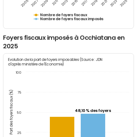
2009
2023
2017
2011
2025
2005
2019
2013
2007
2021
2015
Nombre de foyers fiscaux
Nombre de foyers fiscaux imposés
Foyers fiscaux imposés à Occhiatana en
2025
Evolution de la part de foyers imposables (Source : JDN
d'après ministère de l'Economie)
100
Part des foyers fiscaux (%)
75
48,10 % des foyers
50
25