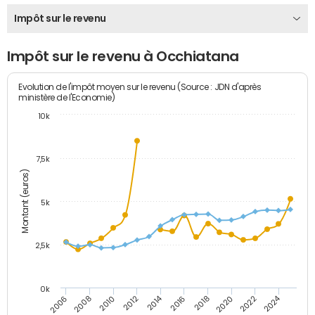
Impôt sur le revenu
Impôt sur le revenu à Occhiatana
Evolution de l'impôt moyen sur le revenu (Source : JDN d'après
ministère de l'Economie)
10k
7,5k
Montant (euros)
5k
2,5k
0k
2014
2024
2010
2020
2006
2016
2012
2022
2008
2018